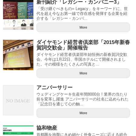
新刊紹介「レガシー・カンパニー3」
「受け継ぐべきもの= Legacy」をキーワードに、世
代を超え今なお第一線で存在感を発揮する企業を紹
介する「レガシー・カンパ...
More
ダイヤモンド経営者倶楽部「2015年新春
賀詞交歓会」開催報告
ダイヤモンド経営者倶楽部年始恒例の新春賀詞交歓
会。今年は1月22日、帝国ホテルにて開催されまし
た。その模様をたくさんの写真と...
More
アニバーサリー
ウェディングケーキ生産年間8000台 ! 業界の当たり
前を変革し躍進 アニバーサリーの社名に込められた
「記念日を通じて心の触...
More
協和物産
首都圏を地盤にきめ細かく外食ニーズに応える総合