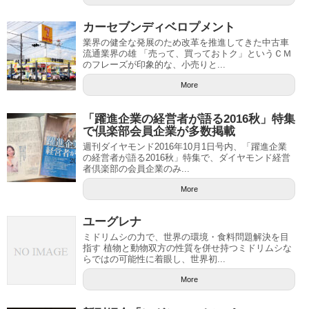
カーセブンディベロプメント
業界の健全な発展のため改革を推進してきた中古車
流通業界の雄 「売って、買っておトク」というＣＭ
のフレーズが印象的な、小売りと...
More
「躍進企業の経営者が語る2016秋」特集
で倶楽部会員企業が多数掲載
週刊ダイヤモンド2016年10月1日号内、「躍進企業
の経営者が語る2016秋」特集で、ダイヤモンド経営
者倶楽部の会員企業のみ...
More
ユーグレナ
ミドリムシの力で、世界の環境・食料問題解決を目
指す 植物と動物双方の性質を併せ持つミドリムシな
らではの可能性に着眼し、世界初...
More