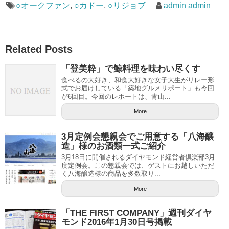
○オークファン
,
○カドー
,
○リジョブ
admin admin
Related Posts
「登美粋」で鯨料理を味わい尽くす
食べるの大好き、和食大好きな女子大生がリレー形
式でお届けしている「築地グルメリポート」も今回
が6回目。今回のレポートは、青山...
More
3月定例会懇親会でご用意する「八海醸
造」様のお酒類一式ご紹介
3月18日に開催されるダイヤモンド経営者倶楽部3月
度定例会。この懇親会では、ゲストにお越しいただ
く八海醸造様の商品を多数取り...
More
「THE FIRST COMPANY」週刊ダイヤ
モンド2016年1月30日号掲載