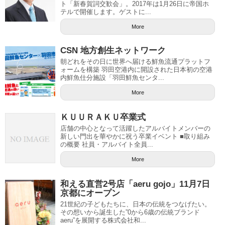
ト「新春賀詞交歓会」。2017年は1月26日に帝国ホ
テルで開催します。ゲストに...
More
CSN 地方創生ネットワーク
朝どれをその日に世界へ届ける鮮魚流通プラットフ
ォームを構築 羽田空港内に開設された日本初の空港
内鮮魚仕分施設「羽田鮮魚センタ...
More
ＫＵＵＲＡＫＵ卒業式
店舗の中心となって活躍したアルバイトメンバーの
新しい門出を華やかに祝う卒業イベント ■取り組み
の概要 社員・アルバイト全員...
More
和える直営2号店「aeru gojo」11月7日
京都にオープン
21世紀の子どもたちに、日本の伝統をつなげたい。
その想いから誕生した”0から6歳の伝統ブランド
aeru”を展開する株式会社和...