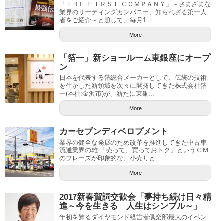
「ＴＨＥ ＦＩＲＳＴ ＣＯＭＰＡＮＹ」～さまざまな
業界のリーディングカンパニー、知られざる第一人
者をご紹介～と題して、毎月1...
More
「箔一」新ショールーム東銀座にオープ
ン
日本を代表する箔総合メーカーとして、伝統の技術
を生かした新領域を次々に開拓してきた株式会社箔
一(本社:金沢市)が、新たに東銀...
More
カーセブンディベロプメント
業界の健全な発展のため改革を推進してきた中古車
流通業界の雄 「売って、買っておトク」というＣＭ
のフレーズが印象的な、小売りと...
More
2017新春賀詞交歓会「夢持ち続け日々精
進～今を生きる 人生はシンプル～」
年初を飾るダイヤモンド経営者倶楽部最大のイベン