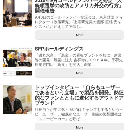
2016年9月ゴールドメンバー交流会「大
統領選挙の攻防とアメリカ外交の行方」
開催報告
9月8日のゴールドメンバー交流会は、東京財団 ディ
レクター（政策研究）/上席研究員の渡部 恒雄 氏を
ゲストにお迎えして開催し...
More
SFPホールディングス
「磯丸水産」「鳥良」の看板ブランドを核に、新業
態の開発・展開に注力 吉祥寺に１９８４年、手羽先
唐揚専門店「鳥良」を開店し創業...
More
トップインタビュー 「自らもユーザー
であるという立場」で製品を開発。熱狂
的なファンとともに進化するアウトドア
ブランド
社長自らが年に40～ 60泊はキャンプをするというヘ
ビーユーザー。徹底的なユーザー目線の製品開発は
「スノーピーカー」と呼ば...
More