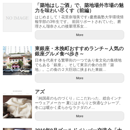
「築地はしご酒」で、築地場外市場の魅
力を味わい尽くす（前編）
はじめまして！花里奈瑠美です♪慶應義塾大学環境情
報学部の3年生です。 前回リポートされていた、磨
理さん瑠奈さんの後輩理系女...
More
東銀座・木挽町おすすめランチ～人気の
銀座グルメ食べ歩き～
日本を代表する繁華街の一つであり食文化の集積地
でもある「銀座」、そして東京の食の台所「築
地」。この食の２大巨頭に挟まれた東銀...
More
アズ
「純国産のものづくり」にこだわった、総合インナ
ーウェアメーカー 夏にはさらりと快適なクレープ、
冬には暖かく柔らかなラクダのメ...
More