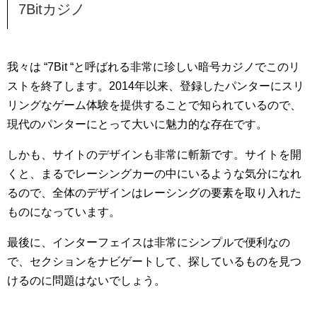
7Bitカジノ
我々は “7Bit “と呼ばれる非常に珍しい暗号カジノでこのリ
ストを終了します。2014年以来、登録したパンターにスリ
リングなゲーム体験を提供することで知られているので、
現代のパンターにとって大いに魅力的な存在です。
しかも、サイトのデザインも非常に斬新です。サイトを開
くと、まるでレーシングカーの中にいるような気分になれ
るので、全体のデザインはレーシングの要素を取り入れた
ものになっています。
最後に、インターフェイスは非常にシンプルで便利なの
で、セクションをナビゲートして、探しているものを見つ
けるのに問題はないでしょう。