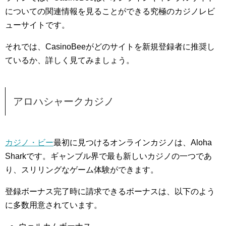
についての関連情報を見ることができる究極のカジノレビ
ューサイトです。
それでは、CasinoBeeがどのサイトを新規登録者に推奨し
ているか、詳しく見てみましょう。
アロハシャークカジノ
カジノ・ビー
最初に見つけるオンラインカジノは、Aloha
Sharkです。ギャンブル界で最も新しいカジノの一つであ
り、スリリングなゲーム体験ができます。
登録ボーナス完了時に請求できるボーナスは、以下のよう
に多数用意されています。