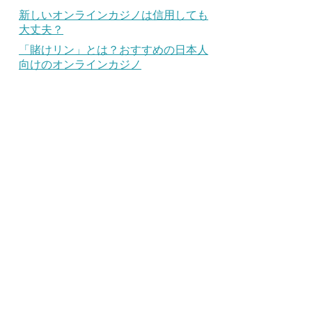
新しいオンラインカジノは信用しても
大丈夫？
「賭けリン」とは？おすすめの日本人
向けのオンラインカジノ