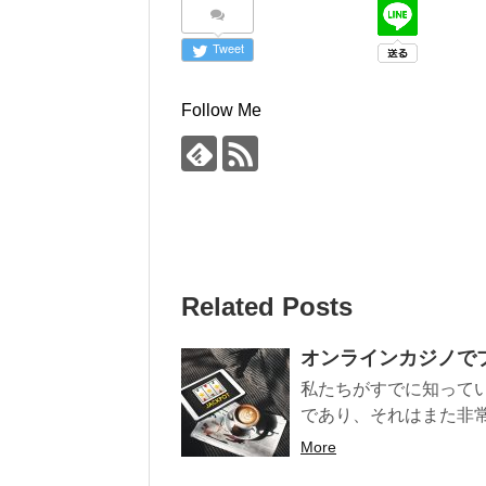
Tweet
Follow Me
Related Posts
オンラインカジノで
私たちがすでに知って
であり、それはまた非常
More