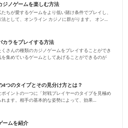
カジノゲームを楽しむ方法
私たちが愛するゲームをより低い賭け条件でプレイし、
法として、オンライン カジノに群がります。 オン...
バカラをプレイする方法
たくさんの種類のカジノゲームをプレイすることができ
気を集めているゲームとしてあげることができるのが
の4つのタイプとその見分け方とは？
なポイントの一つに「対戦プレイヤーのタイプを見極め
れます。相手の基本的な姿勢によって、効果...
ゲームを紹介