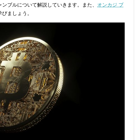
ャンブルについて解説していきます。また、
オンカジ
ブ
学びましょう。