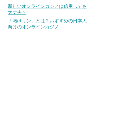
新しいオンラインカジノは信用しても
大丈夫？
「賭けリン」とは？おすすめの日本人
向けのオンラインカジノ