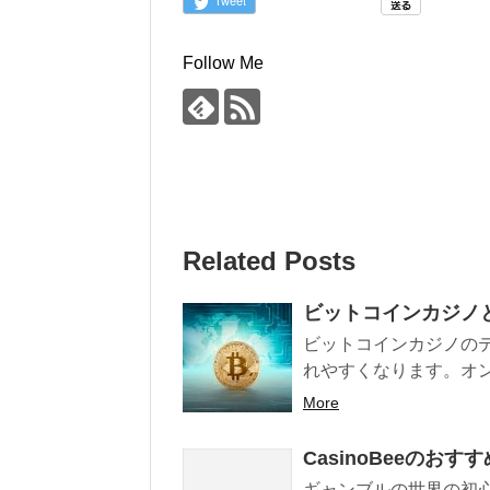
Follow Me
Related Posts
ビットコインカジノと
ビットコインカジノの
れやすくなります。オン
More
CasinoBeeのお
ギャンブルの世界の初