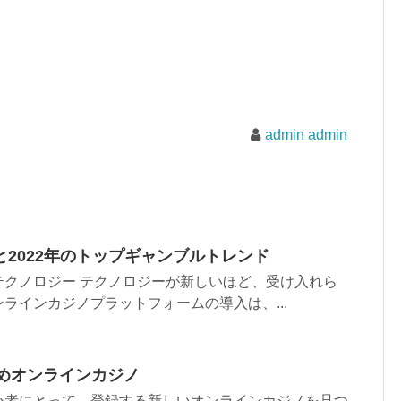
admin admin
2022年のトップギャンブルトレンド
テクノロジー テクノロジーが新しいほど、受け入れら
ラインカジノプラットフォームの導入は、...
すすめオンラインカジノ
心者にとって、登録する新しいオンラインカジノを見つ