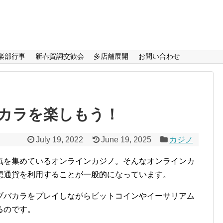
楽部行事
新春賀詞交歓会
多店舗展開
お問い合わせ
カラを楽しもう！
July 19, 2022
June 19, 2025
カジノ
気を集めているオンラインカジノ。そんなオンラインカ
想通貨を利用することが一般的になっています。
ブバカラをプレイしながらビットコインやイーサリアム
るのです。