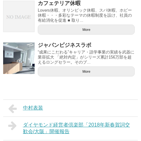
カフェテリア休暇
Lovers休暇、オリンピック休暇、スパ休暇、ホビー
休暇・・・多彩なテーマの休暇制度を設け、社員の
有給消化を促進 ■ 取り...
More
ジャパンビジネスラボ
“成果にこだわる”キャリア・語学事業の実績を武器に
業容拡大 「絶対内定」がシリーズ累計156万部を超
えるロングセラー。そのブ...
More
中村表装
ダイヤモンド経営者倶楽部「2018年新春賀詞交
歓会/大阪」開催報告