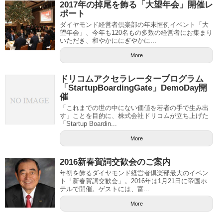
2017年の掉尾を飾る「大望年会」開催レ
ポート
ダイヤモンド経営者倶楽部の年末恒例イベント「大
望年会」、今年も120名もの多数の経営者にお集まり
いただき、和やかににぎやかに...
More
ドリコムアクセラレータープログラム
「StartupBoardingGate」DemoDay開
催
「これまでの世の中にない価値を若者の手で生み出
す」ことを目的に、株式会社ドリコムが立ち上げた
「Startup Boardin...
More
2016新春賀詞交歓会のご案内
年初を飾るダイヤモンド経営者倶楽部最大のイベン
ト「新春賀詞交歓会」。2016年は1月21日に帝国ホ
テルで開催。ゲストには、富...
More