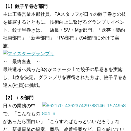
【1】餃子早巻き部門
主に王将営業本部社員、PAスタッフが日々の餃子巻きの技
を披露するとともに、技術向上に繋げるグランプリイベン
ト。餃子早巻きは、「店長・SV・Mgr部門」「既存・契約
社員部門」「新卒部門」「PA部門」の4部門に分けて実
施。
～ 最終審査 ～
最終選考へ残った8名がステージ上で餃子の早巻きを実施
し、1位を決定。グランプリを獲得された方は、餃子早巻き
達人(社員)に挑戦。
【2】＋＆部門
日々の業務の中
で、「こんなもの
があったら面白い」「こうすればもっといいだろう」な
ど、新規事業の提案、商品、改善提案など、日々感じてい