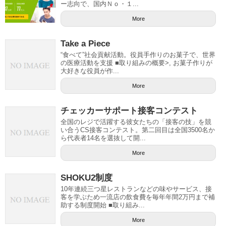
ー志向で、国内Ｎｏ・１...
More
Take a Piece
“食べて”社会貢献活動。役員手作りのお菓子で、世界
の医療活動を支援 ■取り組みの概要>, お菓子作りが
大好きな役員が作...
More
チェッカーサポート接客コンテスト
全国のレジで活躍する彼女たちの「接客の技」を競
い合うCS接客コンテスト。第二回目は全国3500名か
ら代表者14名を選抜して開...
More
SHOKU2制度
10年連続三つ星レストランなどの味やサービス、接
客を学ぶため一流店の飲食費を毎年年間2万円まで補
助する制度開始 ■取り組み...
More