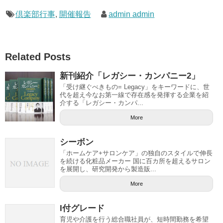
倶楽部行事
,
開催報告
admin admin
Related Posts
新刊紹介「レガシー・カンパニー2」
「受け継ぐべきもの= Legacy」をキーワードに、世
代を超え今なお第一線で存在感を発揮する企業を紹
介する「レガシー・カンパ...
More
シーボン
「ホームケア+サロンケア」の独自のスタイルで伸長
を続ける化粧品メーカー 国に百カ所を超えるサロン
を展開し、研究開発から製造販...
More
I付グレード
育児や介護を行う総合職社員が、短時間勤務を希望