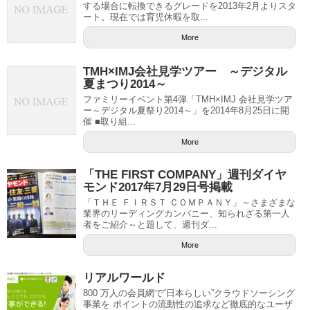
する場合に転換できるグレードを2013年2月よりスタ
ート。現在では育児休暇を取...
More
TMH×IMJ会社見学ツアー ～デジタル
夏まつり2014～
ファミリーイベント第4弾「TMH×IMJ 会社見学ツア
ー～デジタル夏祭り2014～」を2014年8月25日に開
催 ■取り組...
More
「THE FIRST COMPANY」週刊ダイヤ
モンド2017年7月29日号掲載
「ＴＨＥ ＦＩＲＳＴ ＣＯＭＰＡＮＹ」～さまざまな
業界のリーディングカンパニー、知られざる第一人
者をご紹介～と題して、週刊ダ...
More
リアルワールド
800 万人の会員網で“日本らしい”クラウドソーシング
事業を ポイントの流動性の追求など徹底的なユーザ