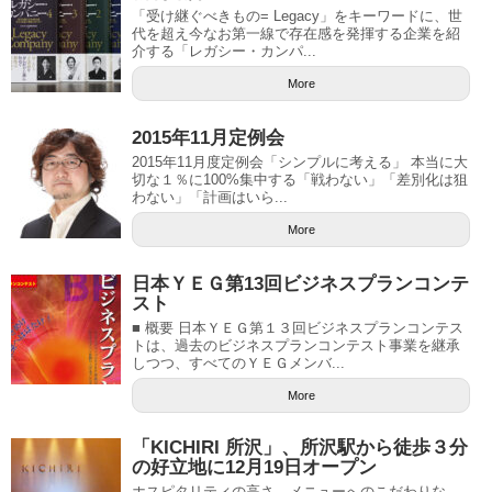
「受け継ぐべきもの= Legacy」をキーワードに、世
代を超え今なお第一線で存在感を発揮する企業を紹
介する「レガシー・カンパ...
More
2015年11月定例会
2015年11月度定例会「シンプルに考える」 本当に大
切な１％に100%集中する「戦わない」「差別化は狙
わない」「計画はいら...
More
日本ＹＥＧ第13回ビジネスプランコンテ
スト
■ 概要 日本ＹＥＧ第１３回ビジネスプランコンテス
トは、過去のビジネスプランコンテスト事業を継承
しつつ、すべてのＹＥＧメンバ...
More
「KICHIRI 所沢」、所沢駅から徒歩３分
の好立地に12月19日オープン
ホスピタリティの高さ、メニューへのこだわりな