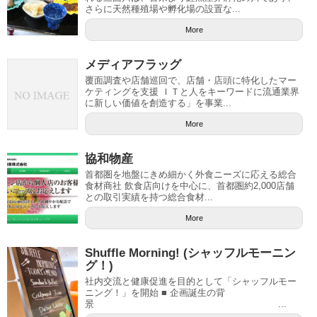
さらに天然種殖場や孵化場の設置な...
More
メディアフラッグ
覆面調査や店舗巡回で、店舗・店頭に特化したマー
ケティングを支援 ＩＴと人をキーワードに流通業界
に新しい価値を創造する」を事業...
More
協和物産
首都圏を地盤にきめ細かく外食ニーズに応える総合
食材商社 飲食店向けを中心に、首都圏約2,000店舗
との取引実績を持つ総合食材...
More
Shuffle Morning! (シャッフルモーニン
グ！)
社内交流と健康促進を目的として「シャッフルモー
ニング！」を開始 ■ 企画誕生の背
景 ...