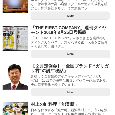
ど、付加価値の高い店舗スタイルの追求で成長を続
ける、株式会社きちり。その旗艦ブラ...
More
「THE FIRST COMPANY」週刊ダイヤ
モンド2018年8月25日号掲載
「THE FIRST COMPANY」～さまざまな業界のリー
ディングカンパニー、知られざる第一人者をご紹介
～と題して、週刊ダ...
More
【２月定例会】「全国ブランド “ガリガ
リ君”の誕生秘話」
皆様よくご存知のアイスキャンディー“ガリガリ
君”は、1981年の発売以来ロングセラー商品であり、
更に毎年進化を続けています。...
More
村上の鮭料理「能登新」
日本を代表する「鮭の町」新潟県村上市。市内を流
れる三面川は、古来より鮭魚産卵孵化の川であり、