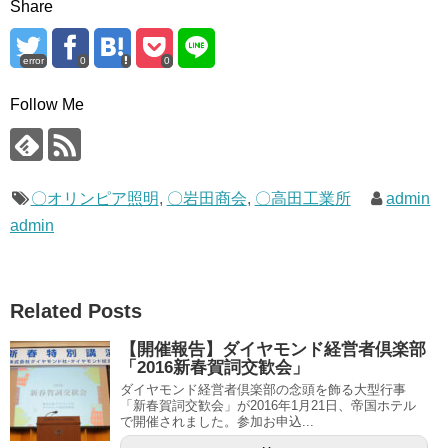
Share
error
0
0
Follow Me
〇オリンピア照明
,
〇岩田商会
,
〇高田工業所
admin
admin
Related Posts
【開催報告】ダイヤモンド経営者倶楽部
「2016新春賀詞交歓会」
ダイヤモンド経営者倶楽部の念頭を飾る大型行事
「新春賀詞交歓会」が2016年1月21日、帝国ホテル
で開催されました。参加お申込...