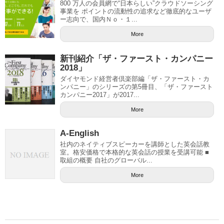
800 万人の会員網で“日本らしい”クラウドソーシング
事業を ポイントの流動性の追求など徹底的なユーザ
ー志向で、国内Ｎｏ・１...
More
新刊紹介「ザ・ファースト・カンパニー
2018」
ダイヤモンド経営者倶楽部編「ザ・ファースト・カ
ンパニー」のシリーズの第5冊目、「ザ・ファースト
カンパニー2017」が2017...
More
A-English
社内のネイティブスピーカーを講師とした英会話教
室。格安価格で本格的な英会話の授業を受講可能 ■
取組の概要 自社のグローバル...
More