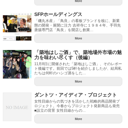
More
SFPホールディングス
「磯丸水産」「鳥良」の看板ブランドを核に、新業
態の開発・展開に注力 吉祥寺に１９８４年、手羽先
唐揚専門店「鳥良」を開店し創業...
More
「築地はしご酒」で、築地場外市場の魅
力を味わい尽くす（後編）
11月8日に開催された「築地はしご酒」、そのレポー
ト後編です。前回では5軒を紹介しましたが、結局私
たちは何軒のハシゴ酒をした...
More
ダントツ・アイディア・プロジェクト
女性目線からの気づきを活かした戦略的商品開発プ
ロジェクト。今春からプロジェクト発新商品も発売
■設立の背景 女性目線からの...
More