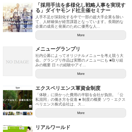
「採用手法を多様化し戦略人事を実現す
る」ダイヤモンド社主催セミナー
人手不足が深刻化する中で一部の超大手企業を除い
て、人材確保が経営課題となっています。長期的な
企業の成長と発展のために優秀な人...
More
メニューグランプリ
社内公募によってオリジナルメニューを考え競う大
会。グランプリ作品は実際のメニューにも ■取り組
みの概要 日々の経験やアイ...
More
エクスペリエンス軍資金制度
「体験」に掛かった費用の半額を会社が負担。「公
私混同」の働き方を促進 ■ 制度の概要 ソウ・エクス
ペリエンス株式会社は、ス...
More
リアルワールド