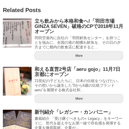
Related Posts
立ち飲みから本格和食へ!「羽田市場
GINZA SEVEN」破格のCPで2018年11月
オープン
羽田空港内に自社の「羽田鮮魚センター」を持つこ
とを強みに、全国の港の朝獲れ鮮魚を、その日の夕
方までに都内の飲食店に配達すると...
More
和える直営2号店「aeru gojo」11月7日
京都にオープン
21世紀の子どもたちに、日本の伝統をつなげたい。
その想いから誕生した”0から6歳の伝統ブランド
aeru”を展開する株式会社和...
More
新刊紹介「レガシー・カンパニー」
書籍紹介 「受け継ぐべきもの= Legacy」をキーワー
ドに、世代を超え今なお第一線で存在感を発揮する
企業を徹底取材。企業が...