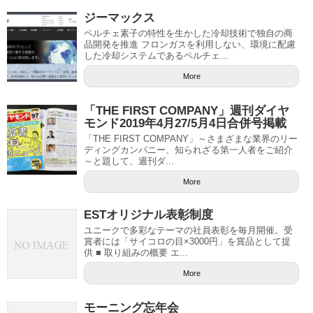
ジーマックス
ペルチェ素子の特性を生かした冷却技術で独自の商
品開発を推進 フロンガスを利用しない、環境に配慮
した冷却システムであるペルチェ...
More
「THE FIRST COMPANY」週刊ダイヤ
モンド2019年4月27/5月4日合併号掲載
「THE FIRST COMPANY」～さまざまな業界のリー
ディングカンパニー、知られざる第一人者をご紹介
～と題して、週刊ダ...
More
ESTオリジナル表彰制度
ユニークで多彩なテーマの社員表彰を毎月開催。受
賞者には「サイコロの目×3000円」を賞品として提
供 ■ 取り組みの概要 エ...
More
モーニング忘年会