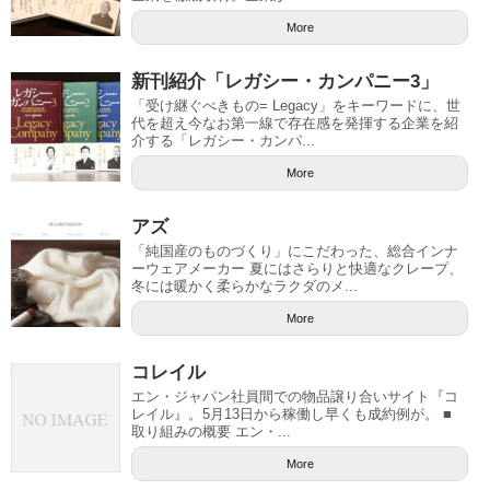
More
新刊紹介「レガシー・カンパニー3」
「受け継ぐべきもの= Legacy」をキーワードに、世
代を超え今なお第一線で存在感を発揮する企業を紹
介する「レガシー・カンパ...
More
アズ
「純国産のものづくり」にこだわった、総合インナ
ーウェアメーカー 夏にはさらりと快適なクレープ、
冬には暖かく柔らかなラクダのメ...
More
コレイル
エン・ジャパン社員間での物品譲り合いサイト『コ
レイル』。5月13日から稼働し早くも成約例が。 ■
取り組みの概要 エン・...
More