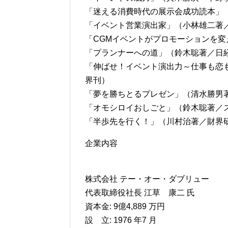
「迷える消費時代の展示会成功読本」
「イベント営業演出家」（小林雄二著
「CGMイベントがプロモーションを変
「プランナーへの道」（鈴木聡著／日経
「伸ばせ！イベント演出力～仕事も恋
界刊）
「夢を勝ちとるプレゼン」（清水勝男
「オモシロイおしごと」（鈴木聡著／
「半歩先を行く！」（川村治著／財界
企業内容
株式会社 テー・オー・ダブリュー
代表取締役社長 江草 康二 氏
資本金: 9億4,889 万円
設 立: 1976 年7 月