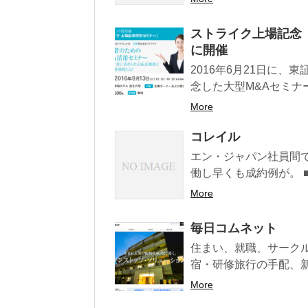
ストライク上場記念
に開催
2016年6月21日に
念した大型M&Aセミナー
More
コレイル
エン・ジャパン社員間で
働し早くも成約例が。 ■ 
More
毎日コムネット
住まい、就職、サーク
宿・研修旅行の手配、新
More