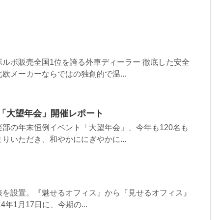
ルボ販売全国1位を誇る外車ディーラー 徹底した安全
欧メーカーならではの独創的で温...
る「大望年会」開催レポート
部の年末恒例イベント「大望年会」、今年も120名も
りいただき、和やかににぎやかに...
俵を設置。『魅せるオフィス』から『見せるオフィス』
4年1月17日に、今期の...