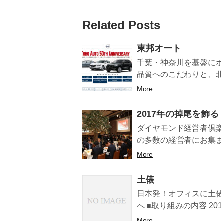
Related Posts
東邦オート
千葉・神奈川を基盤にボ
品質へのこだわりと、北
More
2017年の掉尾を飾
ダイヤモンド経営者倶楽
の多数の経営者にお集ま
More
土俵
日本発！オフィスに土
へ ■取り組みの内容 201
More