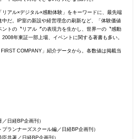
「リアル×デジタル×感動体験」をキーワードに、最先端
中だ。IP室の新設や経営理念の刷新など、「体験価値
ベントの〝リアル〞の表現力を生かし、世界一の〝感動
2008年東証一部上場、イベントに関する著書も多い。
E FIRST COMPANY」紹介データから。各数値は掲載当
著／日経BP企画刊）
トプランナーズスクール編／日経BP企画刊）
暁臣共著／日経BP企画刊）