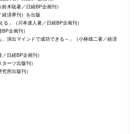
（鈴木聡著／日経BP企画刊）
／経済界刊）を出版
える」（川本達人著／日経BP企画刊）
BP企画刊）
も、演出マインドで成功できる～」（小林雄二著／経済
著／日経BP企画刊）
スターツ出版刊）
研究所出版刊）