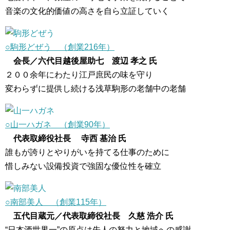
音楽の文化的価値の高さを自ら立証していく
○駒形どぜう （創業216年）
会長／六代目越後屋助七 渡辺 孝之 氏
２００余年にわたり江戸庶民の味を守り
変わらずに提供し続ける浅草駒形の老舗中の老舗
○山一ハガネ （創業90年
）
代表取締役社長 寺西 基治 氏
誰もが誇りとやりがいを持てる仕事のために
惜しみない設備投資で強固な優位性を確立
○南部美人 （創業115年）
五代目蔵元／代表取締役社長 久慈 浩介 氏
“日本酒世界一”の原点は先人の努力と地域への感謝