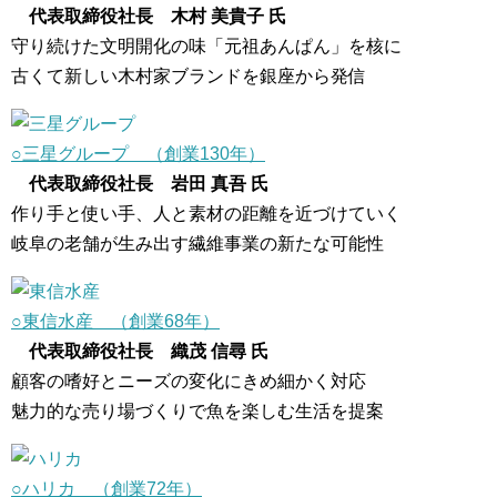
代表取締役社長 木村 美貴子 氏
守り続けた文明開化の味「元祖あんぱん」を核に
古くて新しい木村家ブランドを銀座から発信
○三星グループ （創業130年）
代表取締役社長 岩田 真吾 氏
作り手と使い手、人と素材の距離を近づけていく
岐阜の老舗が生み出す繊維事業の新たな可能性
○東信水産 （創業68年）
代表取締役社長 織茂 信尋 氏
顧客の嗜好とニーズの変化にきめ細かく対応
魅力的な売り場づくりで魚を楽しむ生活を提案
○ハリカ （創業72年）