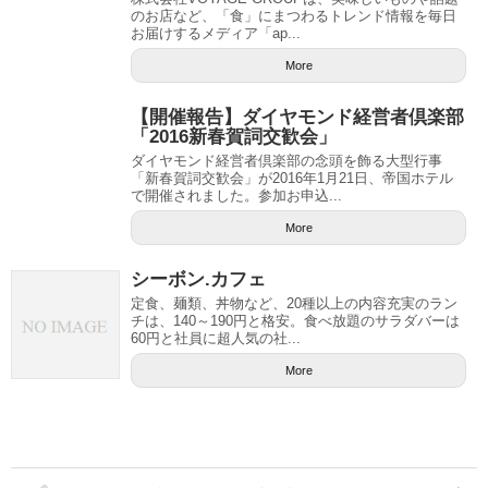
のお店など、「食」にまつわるトレンド情報を毎日
お届けするメディア「ap...
More
【開催報告】ダイヤモンド経営者倶楽部
「2016新春賀詞交歓会」
ダイヤモンド経営者倶楽部の念頭を飾る大型行事
「新春賀詞交歓会」が2016年1月21日、帝国ホテル
で開催されました。参加お申込...
More
シーボン.カフェ
定食、麺類、丼物など、20種以上の内容充実のラン
チは、140～190円と格安。食べ放題のサラダバーは
60円と社員に超人気の社...
More