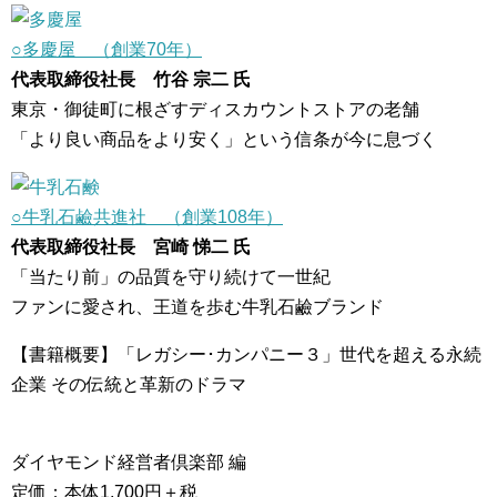
○多慶屋 （創業70年）
代表取締役社長 竹谷 宗二 氏
東京・御徒町に根ざすディスカウントストアの老舗
「より良い商品をより安く」という信条が今に息づく
○牛乳石鹼共進社 （創業108年）
代表取締役社長 宮崎 悌二 氏
「当たり前」の品質を守り続けて一世紀
ファンに愛され、王道を歩む牛乳石鹼ブランド
【書籍概要】「レガシー･カンパニー３」世代を超える永続
企業 その伝統と革新のドラマ
ダイヤモンド経営者倶楽部 編
定価：本体1,700円＋税