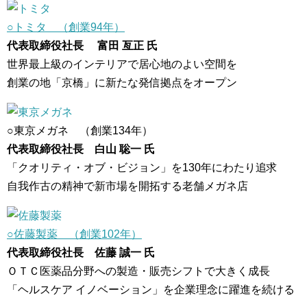
○トミタ （創業94年）
代表取締役社長 富田 亙正 氏
世界最上級のインテリアで居心地のよい空間を
創業の地「京橋」に新たな発信拠点をオープン
○東京メガネ （創業134年）
代表取締役社長 白山 聡一 氏
「クオリティ・オブ・ビジョン」を130年にわたり追求
自我作古の精神で新市場を開拓する老舗メガネ店
○佐藤製薬 （創業102年）
代表取締役社長 佐藤 誠一 氏
ＯＴＣ医薬品分野への製造・販売シフトで大きく成長
「ヘルスケア イノベーション」を企業理念に躍進を続ける