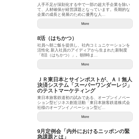
人手不足が深刻化する中で一部の超大手企業を除い
て、人材確保が経営課題となっています。長期的な
企業の成長と発展のために優秀な人...
More
8活（はちかつ）
社員へ朝ご飯を提供し、社内コミュニケーションを
活性化 新入社員のアイディアから生まれた新制度
「8活（はちかつ）」。朝8時ま...
More
ＪＲ東日本とサインポストが、ＡＩ無人
決済システム「スーパーワンダーレジ」
のテストマーケティング
東日本旅客鉄道初の試みである、オープンイノベー
ション型ビジネス創造活動「東日本旅客鉄道株式会
社様のオープンイノベーション型ビ...
More
9月定例会「内外におけるニッポンの緊
急課題とは」