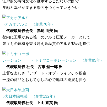
江戸前の寿司文化を継承するこだわりの酢で
笑顔と幸せが集まる場面をつくっていきたい
○アカオアルミ （創業70年）
代表取締役会長 赤尾 由美 氏
都内に工場がある唯一のアルミ圧延メーカーとして
幾度もの危機を乗り越え高品質のアルミ製品を提供
○トミヤコーポレーション （創業85年）
代表取締役 社長 古市 聖一郎 氏
上質な楽しさ〝デザート・オブ・ライフ〟を提案
一流の商品とおもてなしの心で地域の発展を担う
○大日本除虫菊 （創業132年）
代表取締役社長 上山 直英 氏