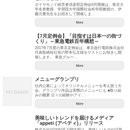
ダイヤモンド経営者倶楽部定例会9月開催は、東京大
学名誉教授、学習院大学国際社会科学部教授の、伊
藤元重先生をお招きして開催しま...
More
【7月定例会】「目指すは日本一の街づ
くり」～東急電鉄百年構想～
2017年7月度の東京定例会は、東京急行電鉄株式会社
代表取締役社長の野本弘文様をゲストにお招きし開
催します。 東急グルー...
More
メニューグランプリ
社内公募によってオリジナルメニューを考え競う大
会。グランプリ作品は実際のメニューにも ■取り組
みの概要 日々の経験やアイ...
More
美味しいトレンドを届けるメディア
「appeti (アペティ)」リリース
株式会社VOYAGE GROUPは、美味しいものや話題