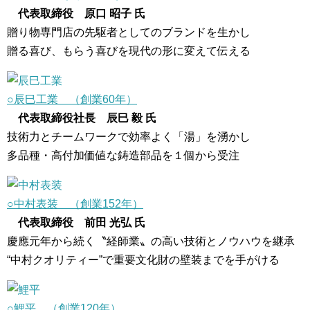
代表取締役 原口 昭子 氏
贈り物専門店の先駆者としてのブランドを生かし
贈る喜び、もらう喜びを現代の形に変えて伝える
○辰巳工業 （創業60年）
代表取締役社長 辰巳 毅 氏
技術力とチームワークで効率よく「湯」を湧かし
多品種・高付加価値な鋳造部品を１個から受注
○中村表装 （創業152年）
代表取締役 前田 光弘 氏
慶應元年から続く〝経師業〟の高い技術とノウハウを継承
“中村クオリティー”で重要文化財の壁装までを手がける
○鯉平 （創業120年）