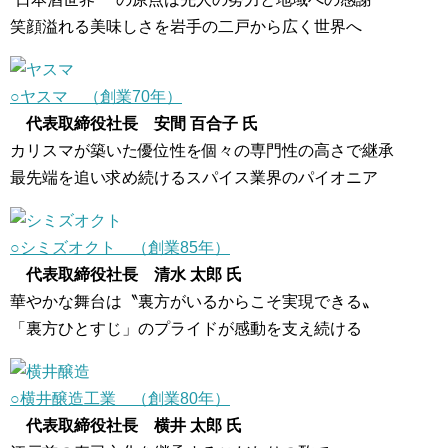
笑顔溢れる美味しさを岩手の二戸から広く世界へ
○ヤスマ （創業70年）
代表取締役社長 安間 百合子 氏
カリスマが築いた優位性を個々の専門性の高さで継承
最先端を追い求め続けるスパイス業界のパイオニア
○シミズオクト （創業85年）
代表取締役社長 清水 太郎 氏
華やかな舞台は〝裏方がいるからこそ実現できる〟
「裏方ひとすじ」のプライドが感動を支え続ける
○横井醸造工業 （創業80年）
代表取締役社長 横井 太郎 氏