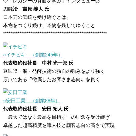
◇「レガシーの真価を学ぶ」インタビュー②
刀鍛冶 吉原 義人 氏
日本刀の伝統を受け継ぐとは、
本物をつくり続け、本物を残してゆくこと
*********************************************************
○イチビキ （創業245年）
代表取締役社長 中村 光一郎 氏
豆味噌・溜・発酵技術の独自の強みをより強く
原点である〝徹底したお客さま志向〟を貫く
○安田工業 （創業88年）
代表取締役社長 安田 拓人 氏
「最大ではなく最高を目指す」の理念を受け継ぎ
卓越した超高精度を職人技と顧客志向の高さで実現