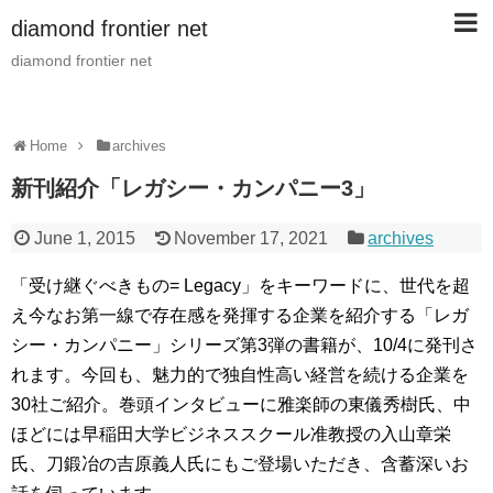
diamond frontier net
diamond frontier net
Home
archives
新刊紹介「レガシー・カンパニー3」
June 1, 2015
November 17, 2021
archives
「受け継ぐべきもの= Legacy」をキーワードに、世代を超
え今なお第一線で存在感を発揮する企業を紹介する「レガ
シー・カンパニー」シリーズ第3弾の書籍が、10/4に発刊さ
れます。今回も、魅力的で独自性高い経営を続ける企業を
30社ご紹介。巻頭インタビューに雅楽師の東儀秀樹氏、中
ほどには早稲田大学ビジネススクール准教授の入山章栄
氏、刀鍛冶の吉原義人氏にもご登場いただき、含蓄深いお