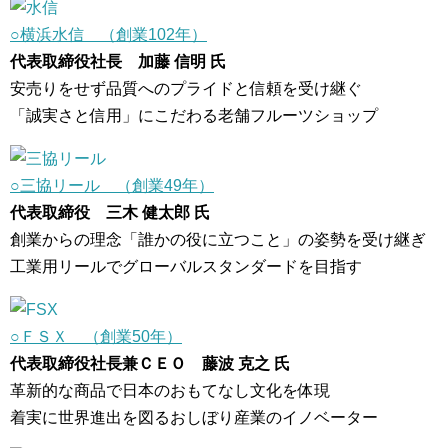
○横浜水信 （創業102年）
代表取締役社長 加藤 信明 氏
安売りをせず品質へのプライドと信頼を受け継ぐ
「誠実さと信用」にこだわる老舗フルーツショップ
○三協リール （創業49年）
代表取締役 三木 健太郎 氏
創業からの理念「誰かの役に立つこと」の姿勢を受け継ぎ
工業用リールでグローバルスタンダードを目指す
○ＦＳＸ （創業50年）
代表取締役社長兼ＣＥＯ 藤波 克之 氏
革新的な商品で日本のおもてなし文化を体現
着実に世界進出を図るおしぼり産業のイノベーター