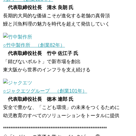
代表取締役社長 清水 良朗 氏
長期的大局的な価値こそが進化する老舗の真骨頂
鰻と川魚料理の魅力を時代を超えて発信していく
○竹中製作所 （創業82年）
代表取締役社長 竹中 佐江子 氏
「錆びないボルト」で新市場を創出
東大阪から世界のインフラを支え続ける
○ジャクエツグループ （創業101年）
代表取締役社長 徳本 達郎 氏
安全で豊かな、「こども環境」の未来をつくるために
幼児教育のすべてのソリューションをトータルに提供
*********************************************************