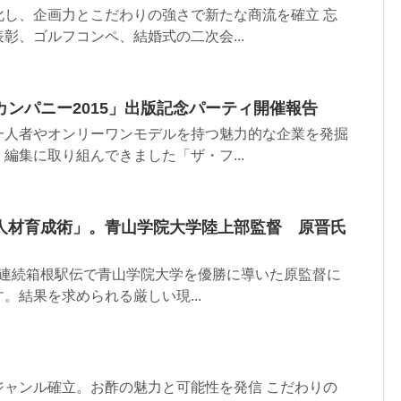
化し、企画力とこだわりの強さで新たな商流を確立 忘
彰、ゴルフコンペ、結婚式の二次会...
ンパニー2015」出版記念パーティ開催報告
一人者やオンリーワンモデルを持つ魅力的な企業を発掘
編集に取り組んできました「ザ・フ...
人材育成術」。青山学院大学陸上部監督 原晋氏
と２年連続箱根駅伝で青山学院大学を優勝に導いた原監督に
。結果を求められる厳しい現...
ジャンル確立。お酢の魅力と可能性を発信 こだわりの