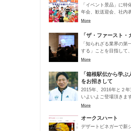
「イベント景品」に特
年会、歓送迎会、社内表
More
「ザ・ファースト・カ
「知られざる業界の第
する」ことを目指して、
More
「箱根駅伝から学ぶ
をお招きして
2015年、2016年
いよいよご登場頂きます
More
オークスハート
デザートビネガーで新