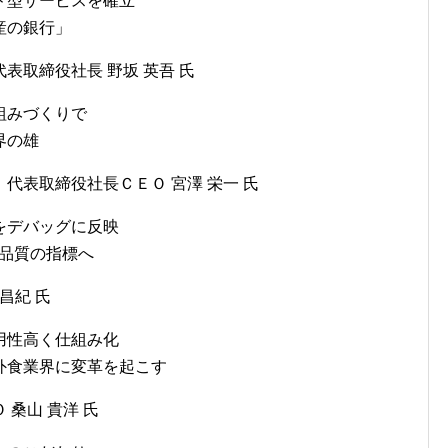
ド型サービスを確立
産の銀行」
表取締役社長 野坂 英吾 氏
組みづくりで
界の雄
代表取締役社長ＣＥＯ 宮澤 栄一 氏
をデバッグに反映
たな品質の指標へ
昌紀 氏
用性高く仕組み化
外食業界に変革を起こす
桑山 貴洋 氏