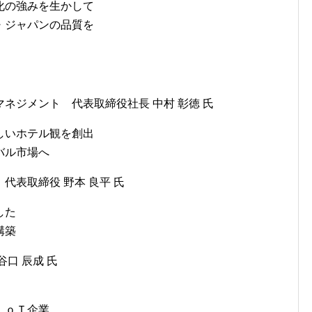
化の強みを生かして
・ジャパンの品質を
ネジメント 代表取締役社長 中村 彰徳 氏
しいホテル観を創出
バル市場へ
代表取締役 野本 良平 氏
した
構築
口 辰成 氏
ＩｏＴ企業