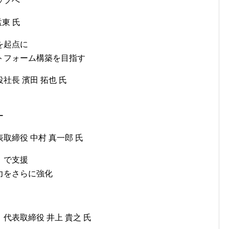
ップへ
孟東 氏
を起点に
トフォーム構築を目指す
長 濱田 拓也 氏
ー
取締役 中村 真一郎 氏
」で支援
力をさらに強化
代表取締役 井上 貴之 氏