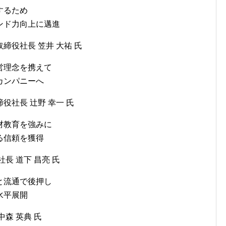
するため
ンド力向上に邁進
締役社長 笠井 大祐 氏
営理念を携えて
カンパニーへ
社長 辻野 幸一 氏
材教育を強みに
る信頼を獲得
長 道下 昌亮 氏
と流通で後押し
水平展開
森 英典 氏