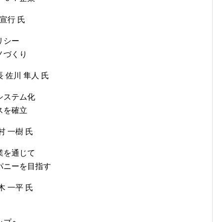
宣行 氏
リシー
ノづくり
佐川 隼人 氏
システム化
スを確立
 一樹 氏
業を通じて
パニーを目指す
 一平 氏