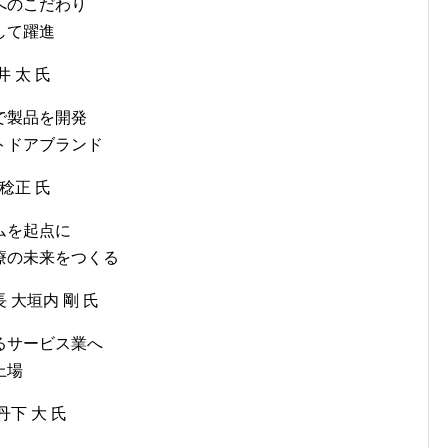
へのこだわり
して躍進
 太 氏
で製品を開発
トドアブランド
稔正 氏
ムを起点に
療の未来をつくる
大垣内 剛 氏
るサービス業へ
上場
下 大 氏