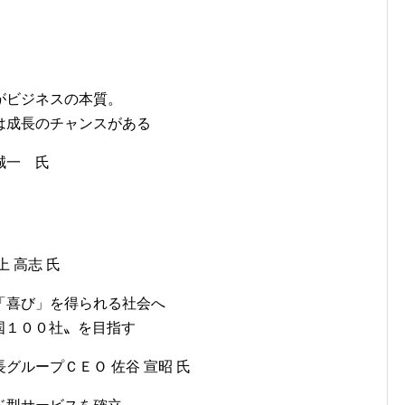
がビジネスの本質。
は成長のチャンスがある
誠一 氏
 高志 氏
「喜び」を得られる社会へ
カ国１００社〟を目指す
グループＣＥＯ 佐谷 宣昭 氏