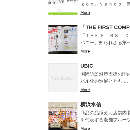
ｚｏｎ、ｙａｈｏｏ、楽
More
「THE FIRST C
「ＴＨＥ ＦＩＲＳＴ 
パニー、知られざる第一
More
UBIC
国際訴訟対策支援の国
バル化の進展とともに、
More
横浜水信
商品の品揃えも店舗内
を代表する老舗フルーツ
More