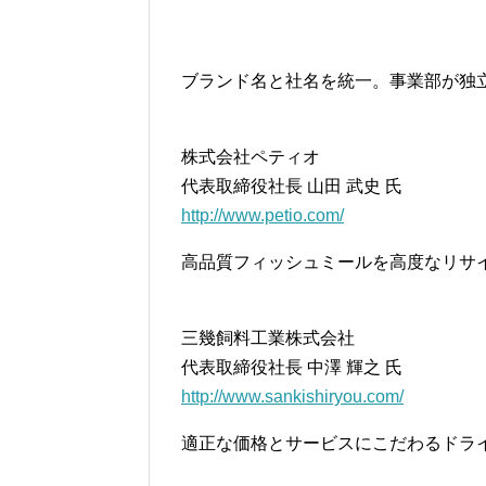
ブランド名と社名を統一。事業部が独
株式会社ペティオ
代表取締役社長 山田 武史 氏
http://www.petio.com/
高品質フィッシュミールを高度なリサ
三幾飼料工業株式会社
代表取締役社長 中澤 輝之 氏
http://www.sankishiryou.com/
適正な価格とサービスにこだわるドラ