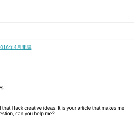
16年4月開講
ys:
that I lack creative ideas. It is your article that makes me
uestion, can you help me?