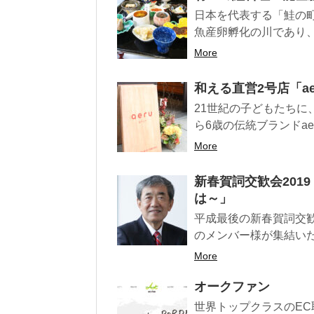
日本を代表する「鮭の
魚産卵孵化の川であり、
More
和える直営2号店「ae
21世紀の子どもたちに
ら6歳の伝統ブランドaer
More
新春賀詞交歓会201
は～」
平成最後の新春賀詞交
のメンバー様が集結いた
More
オークファン
世界トップクラスのEC