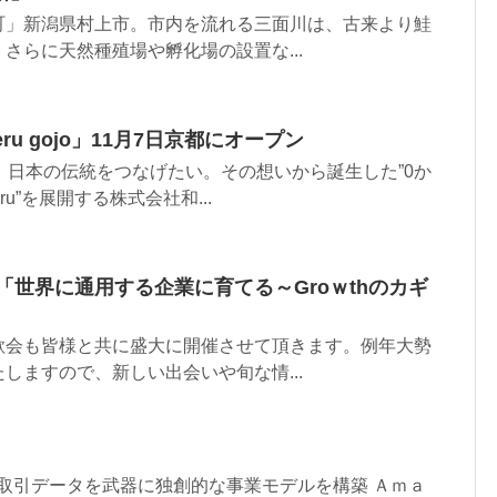
町」新潟県村上市。市内を流れる三面川は、古来より鮭
さらに天然種殖場や孵化場の設置な...
ru gojo」11月7日京都にオープン
、日本の伝統をつなげたい。その想いから誕生した”0か
u”を展開する株式会社和...
9「世界に通用する企業に育てる～Groｗthのカギ
歓会も皆様と共に盛大に開催させて頂きます。例年大勢
しますので、新しい出会いや旬な情...
取引データを武器に独創的な事業モデルを構築 Ａｍａ