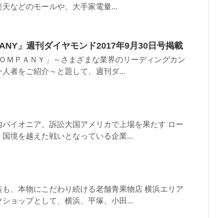
天などのモールや、大手家電量...
OMPANY」週刊ダイヤモンド2017年9月30日号掲載
ＣＯＭＰＡＮＹ」～さまざまな業界のリーディングカン
人者をご紹介～と題して、週刊ダ...
内パイオニア。訴訟大国アメリカで上場を果たす ロー
国境を越えた戦いとなっている企業...
装も、本物にこだわり続ける老舗青果物店 横浜エリア
ショップとして、横浜、平塚、小田...