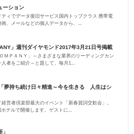
ューション
リティでデータ復旧サービス国内トップクラス 携帯電
画、メールなどの個人データから、...
OMPANY」週刊ダイヤモンド2017年3月21日号掲載
ＣＯＭＰＡＮＹ」～さまざまな業界のリーディングカン
人者をご紹介～と題して、毎月1...
会「夢持ち続け日々精進～今を生きる 人生はシ
ド経営者倶楽部最大のイベント「新春賀詞交歓会」。
帝国ホテルで開催します。ゲストに...
新」