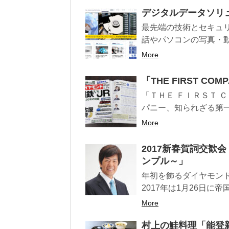
デジタルデータソリ
最先端の技術とセキュ
話やパソコンの写真・動
More
「THE FIRST C
「ＴＨＥ ＦＩＲＳＴ 
パニー、知られざる第一
More
2017新春賀詞交歓
ンプル～」
年初を飾るダイヤモン
2017年は1月26日に
More
村上の鮭料理「能登