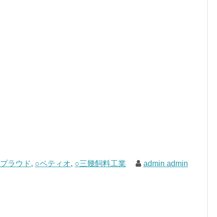
○プラウド
,
○ペティオ
,
○三幾飼料工業
admin admin