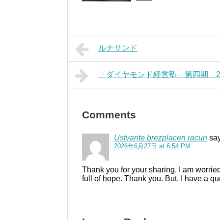
ルナサンド
「ダイヤモンド経営塾」第四期 20
Comments
Ustvarite brezplacen racun
sa
2026年6月27日 at 6:54 PM
Thank you for your sharing. I am worried 
full of hope. Thank you. But, I have a q