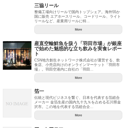
三協リール
整備工場向けリールで国内トップシェア。海外55か
国に販売 エアホースリール、コードリール、ライト
リールなど、産業用リールに特...
More
産直空輸鮮魚を扱う「羽田市場」が銀座
で始めた魅惑的な立ち飲みを実食レポー
ト
CSN地方創生ネットワーク株式会社が運営する、飲
食店、小売店向けのオンラインマーケット「羽田市
場」。羽田空港内に自社の「羽田...
More
箔一
伝統と現代ビジネスを繋ぐ、日本を代表する箔総合
メーカー 金箔生産の国内九十九％を占める石川県金
沢市。この地を代表する箔総合企...
More