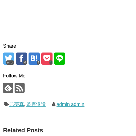
Share
error
0
Follow Me
〇夢真
,
監督派遣
admin admin
Related Posts