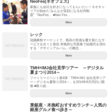
NeoFes(ネオフェス)
家族にも会社を好きになってもらいたい！ネオキャ
リアが始めた“みんなが笑顔になる社内制
度”「NeoFes」 ■Neo Fes...
More
レック
冠婚葬祭マーケットで、既存の常識を覆す新たなサ
ービスを次々と発信 本格的な写真集で結婚式を演出
する「デザインアルバム」の概念...
More
TMH×IMJ会社見学ツアー ～デジタル
夏まつり2014～
ファミリーイベント第4弾「TMH×IMJ 会社見学ツア
ー～デジタル夏祭り2014～」を2014年8月25日に開
催 ■取り組...
More
東銀座・木挽町おすすめランチ～人気の
銀座グルメ食べ歩き～