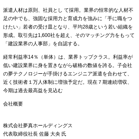
派遣人材は原則、社員とし て採用。業界の恒常的な人材不
足の中でも、強固な採用力と育成力を強みに「手に職をつ
けたい」若者の受け皿となり、平均28歳という若い組織を
形成。取引先は1,600社を超え、そのマッチング力をもって
「建設業界の人事部」を自認する。
経常利益率14％（単体）は、業界トップクラス。利益率が
低い建設業界に身を置きながら破格の数値を誇る。子会社
の夢テクノロジーが手掛けるエンジニア派遣を合わせて、
近く技術者１万人体制に増強予定だ。現在７期連続増収、
今期は過去最高益を見込む
会社概要
株式会社夢真ホールディングス
代表取締役社長 佐藤 大央 氏