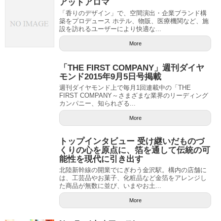
アットアロマ
「香りのデザイン」で、空間演出・企業ブランド構
築をプロデュース ホテル、物販、医療機関など、施
設を訪れるユーザーにより快適な...
More
「THE FIRST COMPANY」週刊ダイヤ
モンド2015年9月5日号掲載
週刊ダイヤモンド上で毎月1回連載中の「THE
FIRST COMPANY～さまざまな業界のリーディング
カンパニー、知られざる...
More
トップインタビュー 受け継いだものづ
くりの心を原点に、箔を通して伝統の可
能性を現代に引き出す
北陸新幹線の開業でにぎわう金沢駅。構内の店舗に
は、工芸品やお菓子、化粧品など金箔をアレンジし
た商品が無数に並び、いまやお土...
More