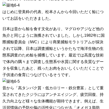
はじめに登美粋の代表、松本さんから今回いただく鯨につ
いてお話をいただきました。
日本は昔から鯨を食す文化があり、マグロやアジなど他の
魚介と同じように漁獲されていました。しかし1982年に国
際捕鯨委員会（IWC）により商業捕鯨モラトリアムが採決
されて以降、日本は調査捕鯨というかたちで海洋生物の生
態系調査のため鯨を捕獲しています。最近では高度な技術
で体内の隅々まで調査し生態系や水質に関する良質なデー
タを収集したあと、残ったお肉をおいしくいただくことで
子供達の食育につなげているそうです。
昔から「高タンパク質・低カロリー・鉄分豊富」として重
宝されてきたクジラにはアンチエイジング、疲労回復、持
久力向上など様々な生体機能が期待できます。例えば、生
活習慣病の予防や脳の活性化につながる「オメガ３脂肪