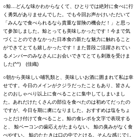
○鯨…どんな味かわからなくて、ひとりでは絶対に食べに行
く勇気がありませんでした。でも今回お声かけいただいて
「みんなで食べられるなら貴重な冒険の機会だ！」と思っ
て参加しました。鯨とっても美味しかったです！今まで気
づくことのできなかった日本食の新たな魅力に触れること
ができてとても嬉しかったです！また普段ご活躍されてい
るメンバーのみなさんにお会いできてとても刺激を受けま
した(^^) (佳織)
○朝から美味しい哺乳類と、美味しいお酒に囲まれて私は幸
せです。今日のメインがクジラだったこともあり、皆さん
とのおしゃべり以上に食べることに集中してしまいまし
た。あれだけたくさんの部位を食べたのは初めてだったの
ですが、今日を期に虜になりました。おすすめは塩をちょ
っとだけ付けて食べること。鯨の食レポを文字で表現する
と、 鯨ベーコンの歯応えがたまらない。 鯨の臭みがなく食
べやすい。 鯨のたたきは口の中でとける。そんな感じでし