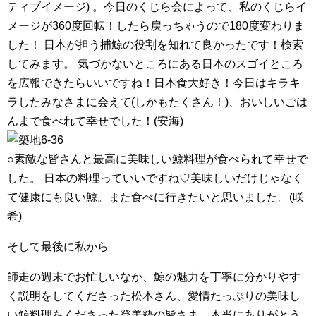
ティブイメージ) 。今日のくじら会によって、私のくじらイ
メージが360度回転！したら戻っちゃうので180度変わりま
した！ 日本が担う捕鯨の役割を知れて良かったです！検索
してみます。 気づかないところにある日本のスゴイところ
を広報できたらいいですね！日本食大好き！今日はキラキ
ラしたみなさまに会えて(しかもたくさん！)、おいしいごは
んまで食べれて幸せでした！(安海)
○素敵な皆さんと最高に美味しい鯨料理が食べられて幸せで
した。 日本の料理っていいですね♡美味しいだけじゃなく
て健康にも良い鯨。また食べに行きたいと思いました。(咲
希)
そして最後に私から
師走の週末でお忙しいなか、鯨の魅力を丁寧に分かりやす
く説明をしてくださった松本さん、愛情たっぷりの美味し
い鯨料理をくださった登美粋の皆さま、本当にありがとう