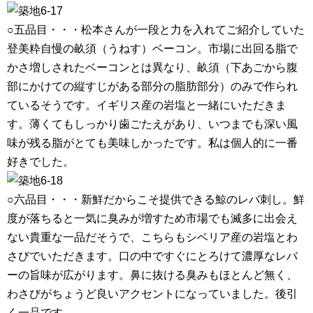
○五品目・・・松本さんが一段と力を入れてご紹介していた
登美粋自慢の畝須（うねす）ベーコン。市場に出回る脂で
かさ増しされたベーコンとは異なり、畝須（下あごから腹
部にかけての縦すじがある部分の脂肪部分）のみで作られ
ているそうです。イギリス産の岩塩と一緒にいただきま
す。薄くてもしっかり歯ごたえがあり、いつまでも深い風
味が残る脂がとても美味しかったです。私は個人的に一番
好きでした。
○六品目・・・新鮮だからこそ提供できる鯨のレバ刺し。鮮
度が落ちると一気に臭みが増すため市場でも滅多に出会え
ない貴重な一品だそうで、こちらもシベリア産の岩塩とわ
さびでいただきます。口の中ですぐにとろけて濃厚なレバ
ーの旨味が広がります。鼻に抜ける臭みもほとんど無く、
わさびがちょうど良いアクセントになっていました。後引
く一品です。