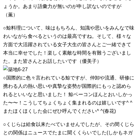
ょうか。あまり語彙力が無いのが申し訳ないのですが
（薫）
○鯨料理について、味はもちろん、知識や思いをみんなで味
わいながら食べるというのは最高ですね。そして、様々な
方面で大活躍されている女子大生の皆さんとご一緒できて
本当に幸せでした！楽しく素敵な時間を有難うございまし
た。また皆さんとお話したいです（優美子）
○国際的に色々言われている鯨ですが、仲卸や流通、研修に
携わる人の熱い思いや真摯な姿勢が国際的にもっと認めら
れるといいなと思いました！ 鯨ベーコンほんとおいしかっ
た〜〜！こうしてちょくちょく集まれるのは嬉しいです^ ^
またほくほくした会にぜひ呼んでください^ ^(春花)
○くじらは給食以来たべていませんでしたが、その間くじら
との関係はニュースでたまに聞くくらいでした(しかもネガ