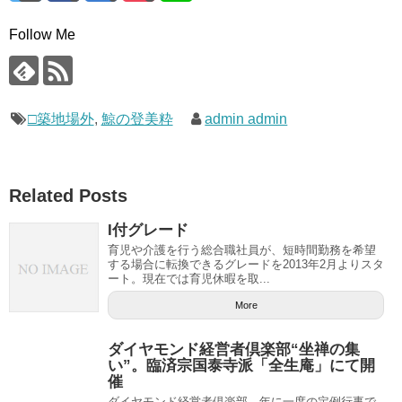
Follow Me
□築地場外
,
鯨の登美粋
admin admin
Related Posts
I付グレード
育児や介護を行う総合職社員が、短時間勤務を希望
する場合に転換できるグレードを2013年2月よりスタ
ート。現在では育児休暇を取...
More
ダイヤモンド経営者倶楽部“坐禅の集
い”。臨済宗国泰寺派「全生庵」にて開
催
ダイヤモンド経営者倶楽部、年に一度の定例行事で