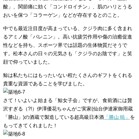
酸」、関節痛に効く「コンドロイチン」、肌のハリとうる
おいを保つ「コラーゲン」などが存在するとのこと。
中でも最近注目度が高まっている、クジラ肉に多く含まれ
るアミノ酸「バレニン」。高い抗疲労作用や傷の治癒促進
性などを持ち、スポーツ界では話題の生体物質だそうで
す。松本さんの日々の元気さも「クジラのお陰です」と笑
顔で仰っていました。
鯨は私たちにはもったいない程たくさんのギフトをくれる
貴重な資源であることを学びました。
さて！いよいよ始まる「鯨女子会」ですが、食前酒には贅
沢すぎる（?!）伊澤優花ちゃんがご実家(仙台伊達家御用蔵
「勝山」)の酒蔵で製造している超高級日本酒
「勝山 暁」
を
もってきてくれました！