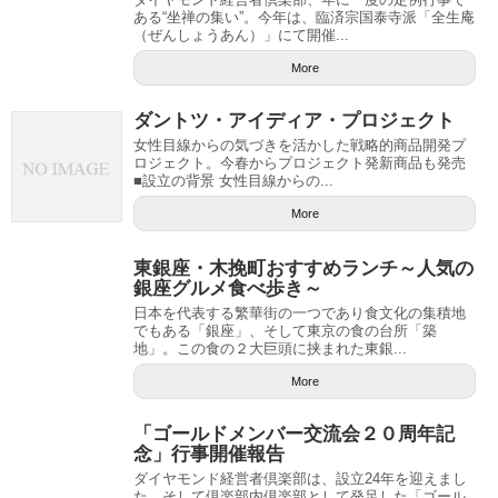
ある“坐禅の集い”。今年は、臨済宗国泰寺派「全生庵
（ぜんしょうあん）」にて開催...
More
ダントツ・アイディア・プロジェクト
女性目線からの気づきを活かした戦略的商品開発プ
ロジェクト。今春からプロジェクト発新商品も発売
■設立の背景 女性目線からの...
More
東銀座・木挽町おすすめランチ～人気の
銀座グルメ食べ歩き～
日本を代表する繁華街の一つであり食文化の集積地
でもある「銀座」、そして東京の食の台所「築
地」。この食の２大巨頭に挟まれた東銀...
More
「ゴールドメンバー交流会２０周年記
念」行事開催報告
ダイヤモンド経営者倶楽部は、設立24年を迎えまし
た。そして倶楽部内倶楽部として発足した「ゴール