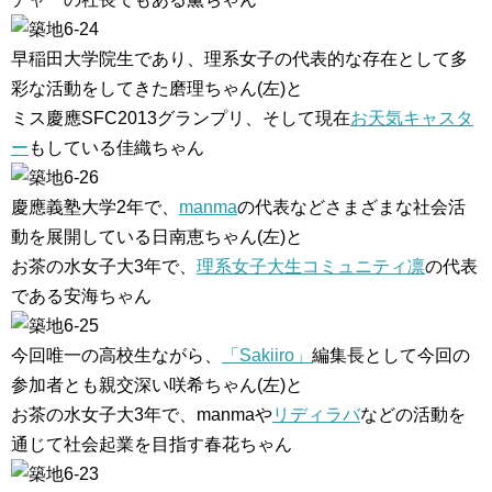
早稲田大学院生であり、理系女子の代表的な存在として多
彩な活動をしてきた磨理ちゃん(左)と
ミス慶應SFC2013グランプリ、そして現在
お天気キャスタ
ー
もしている佳織ちゃん
慶應義塾大学2年で、
manma
の代表などさまざまな社会活
動を展開している日南恵ちゃん(左)と
お茶の水女子大3年で、
理系女子大生コミュニティ凛
の代表
である安海ちゃん
今回唯一の高校生ながら、
「Sakiiro」
編集長として今回の
参加者とも親交深い咲希ちゃん(左)と
お茶の水女子大3年で、manmaや
リディラバ
などの活動を
通じて社会起業を目指す春花ちゃん