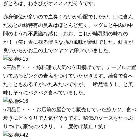
ぎとろは、わさびがオススメだそうです。
赤身部位が多いので血臭くないか心配でしたが、口に含ん
だあとの鯨特有の臭みはほとんど無く、マグロと牛肉の中
間のような不思議な感じ…おお、これが哺乳類の味なの
か！（笑）舌に残る濃厚な脂の風味が新鮮でした。鮮度が
良いからかお皿の上でツヤツヤ輝いていました。
○三品目・・・鯨料理で人気の立田揚げです。テーブルに置
いてあるピンクの岩塩をつけていただきます。給食で食べ
たこともある子がいたみたいですが、「断然違う！」と美
味しそうにパクパク食べていました。
○四品目・・・お店前の屋台でも販売していた鯨カツ。食べ
歩きにピッタリで人気だそうです。秘伝のソースをたっぷ
りつけて豪快にパクリ。（二度付け禁止！笑）