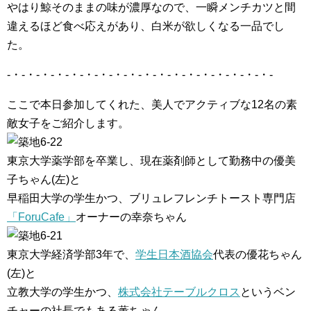
やはり鯨そのままの味が濃厚なので、一瞬メンチカツと間
違えるほど食べ応えがあり、白米が欲しくなる一品でし
た。
-・-・-・-・-・-・-・-・-・-・-・-・-・-・-・-・-・-・-
ここで本日参加してくれた、美人でアクティブな12名の素
敵女子をご紹介します。
東京大学薬学部を卒業し、現在薬剤師として勤務中の優美
子ちゃん(左)と
早稲田大学の学生かつ、ブリュレフレンチトースト専門店
「ForuCafe」
オーナーの幸奈ちゃん
東京大学経済学部3年で、
学生日本酒協会
代表の優花ちゃん
(左)と
立教大学の学生かつ、
株式会社テーブルクロス
というベン
チャーの社長でもある薫ちゃん