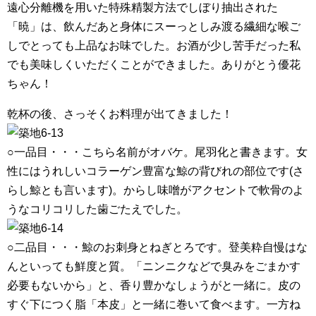
遠心分離機を用いた特殊精製方法でしぼり抽出された
「暁」は、飲んだあと身体にスーっとしみ渡る繊細な喉ご
しでとっても上品なお味でした。お酒が少し苦手だった私
でも美味しくいただくことができました。ありがとう優花
ちゃん！
乾杯の後、さっそくお料理が出てきました！
○一品目・・・こちら名前がオバケ。尾羽化と書きます。女
性にはうれしいコラーゲン豊富な鯨の背びれの部位です(さ
らし鯨とも言います)。からし味噌がアクセントで軟骨のよ
うなコリコリした歯ごたえでした。
○二品目・・・鯨のお刺身とねぎとろです。登美粋自慢はな
んといっても鮮度と質。「ニンニクなどで臭みをごまかす
必要もないから」と、香り豊かなしょうがと一緒に。皮の
すぐ下につく脂「本皮」と一緒に巻いて食べます。一方ね