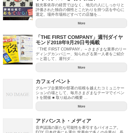
観光客依存の経営ではなく、地元の人にしっかりと
評価された独自の個性とこだわりを持つ店を中心に
選定。場外市場殆どすべての店舗を...
More
「THE FIRST COMPANY」週刊ダイヤ
モンド2018年9月29日号掲載
「THE FIRST COMPANY」～さまざまな業界のリー
ディングカンパニー、知られざる第一人者をご紹介
～と題して、週刊ダ...
More
カフェイベント
グループ企業間や部署の垣根を越えたコミュニケー
ションの場として、毎月さまざまなテーマでイベン
トを開催 ■ 取り組みの概要 ...
More
アドバンスト・メディア
音声認識の新たな可能性を牽引するパイオニア。
EOY 日本代表にも選出 世界中で多くの企業が、長