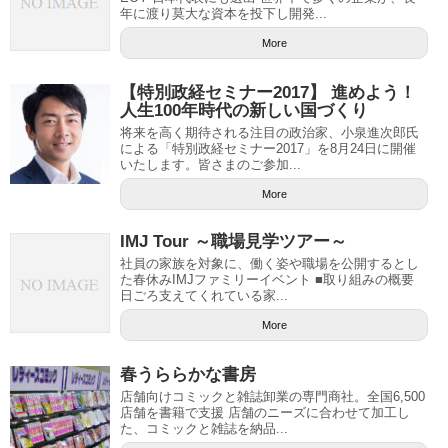
年に渡り莫大な資本を投下し開発...
More
【特別政経セミナー2017】 進めよう！
人生100年時代の新しい国づくり
将来を高く期待される注目の政治家、小泉進次郎氏
による「特別政経セミナー2017」を8月24日に開催
いたします。皆さまのご参加...
More
IMJ Tour ～職場見学ツアー～
社員の家族を対象に、働く姿や職場を公開するとし
た春休みIMJファミリーイベント ■取り組みの概要
日ごろ支えてくれている家...
More
春うららかな書房
店舗向けコミックと雑誌卸業の専門商社。全国6,500
店舗を書籍で支援 店舗のニーズに合わせて加工し
た、コミックと雑誌を納品...