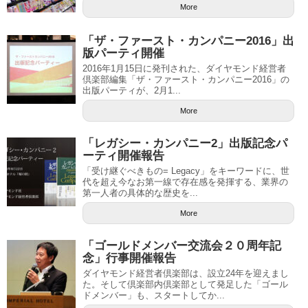
More
「ザ・ファースト・カンパニー2016」出
版パーティ開催
2016年1月15日に発刊された、ダイヤモンド経営者
倶楽部編集「ザ・ファースト・カンパニー2016」の
出版パーティが、2月1...
More
「レガシー・カンパニー2」出版記念パ
ーティ開催報告
「受け継ぐべきもの= Legacy」をキーワードに、世
代を超え今なお第一線で存在感を発揮する、業界の
第一人者の具体的な歴史を...
More
「ゴールドメンバー交流会２０周年記
念」行事開催報告
ダイヤモンド経営者倶楽部は、設立24年を迎えまし
た。そして倶楽部内倶楽部として発足した「ゴール
ドメンバー」も、スタートしてか...