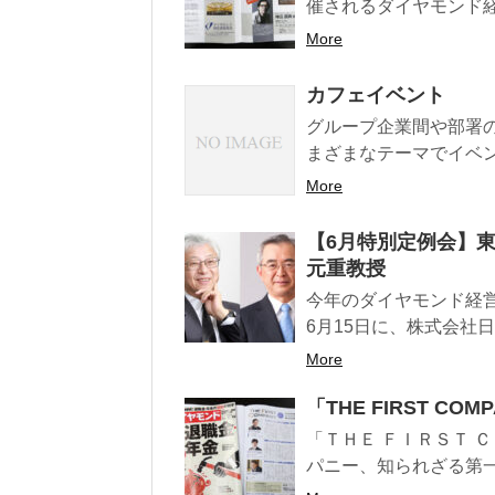
催されるダイヤモンド経
More
カフェイベント
グループ企業間や部署
まざまなテーマでイベント
More
【6月特別定例会】
元重教授
今年のダイヤモンド経
6月15日に、株式会社日
More
「THE FIRST C
「ＴＨＥ ＦＩＲＳＴ 
パニー、知られざる第一