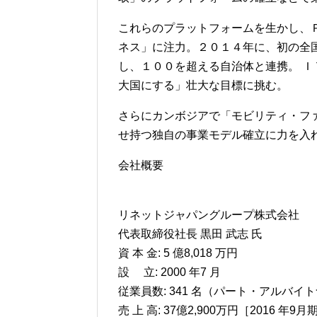
これらのプラットフォームを生かし、
ネス」に注力。２０１４年に、初の全
し、１００を超える自治体と連携。 
大国にする」壮大な目標に挑む。
さらにカンボジアで「モビリティ・フ
せ持つ独自の事業モデル確立に力を入
会社概要
リネットジャパングループ株式会社
代表取締役社長 黒田 武志 氏
資 本 金: 5 億8,018 万円
設 立: 2000 年7 月
従業員数: 341 名（パート・アルバイ
売 上 高: 37億2,900万円［2016 年9月