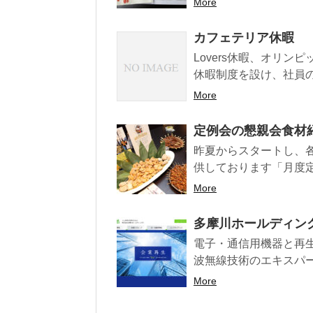
More
カフェテリア休暇
Lovers休暇、オリ
休暇制度を設け、社員の有
More
定例会の懇親会食材紹介
昨夏からスタートし、
供しております「月度定
More
多摩川ホールディン
電子・通信用機器と再
波無線技術のエキスパート
More