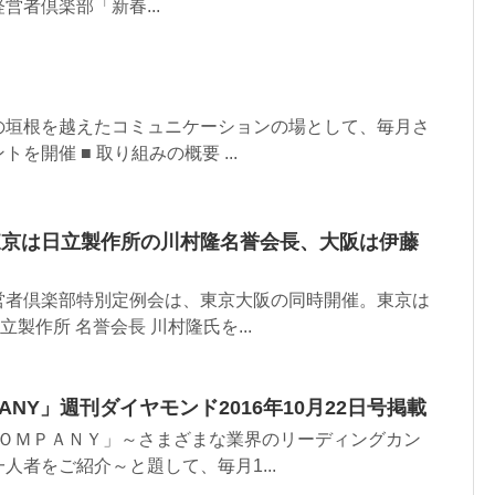
営者倶楽部「新春...
の垣根を越えたコミュニケーションの場として、毎月さ
を開催 ■ 取り組みの概要 ...
東京は日立製作所の川村隆名誉会長、大阪は伊藤
営者倶楽部特別定例会は、東京大阪の同時開催。東京は
立製作所 名誉会長 川村隆氏を...
OMPANY」週刊ダイヤモンド2016年10月22日号掲載
ＣＯＭＰＡＮＹ」～さまざまな業界のリーディングカン
人者をご紹介～と題して、毎月1...