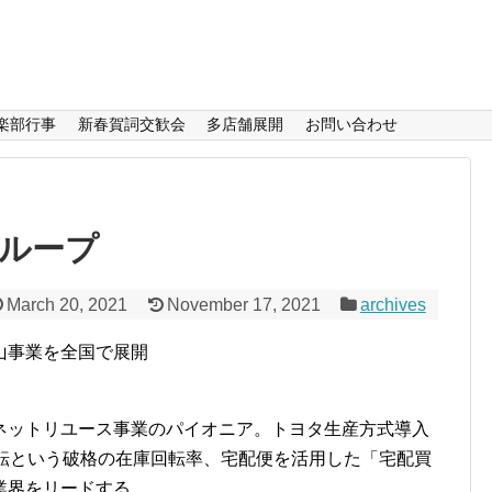
楽部行事
新春賀詞交歓会
多店舗展開
お問い合わせ
ループ
March 20, 2021
November 17, 2021
archives
山事業を全国で展開
ネットリユース事業のパイオニア。トヨタ生産方式導入
回転という破格の在庫回転率、宅配便を活用した「宅配買
業界をリードする。