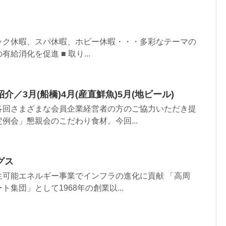
ンピック休暇、スパ休暇、ホビー休暇・・・多彩なテーマの
給消化を促進 ■ 取り...
／3月(船橋)4月(産直鮮魚)5月(地ビール)
各回さまざまな会員企業経営者の方のご協力いただき提
例会」懇親会のこだわり食材。今回...
グス
生可能エネルギー事業でインフラの進化に貢献 「高周
集団」として1968年の創業以...