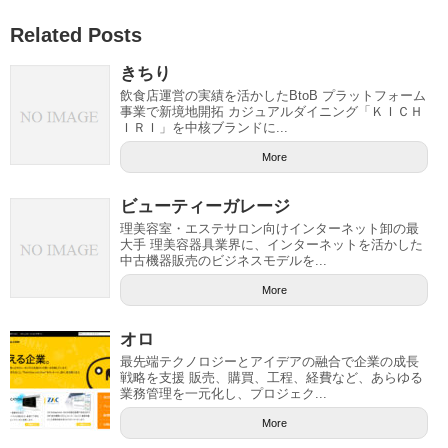
Related Posts
きちり
飲食店運営の実績を活かしたBtoB プラットフォーム
事業で新境地開拓 カジュアルダイニング「ＫＩＣＨ
ＩＲＩ」を中核ブランドに...
More
ビューティーガレージ
理美容室・エステサロン向けインターネット卸の最
大手 理美容器具業界に、インターネットを活かした
中古機器販売のビジネスモデルを...
More
オロ
最先端テクノロジーとアイデアの融合で企業の成長
戦略を支援 販売、購買、工程、経費など、あらゆる
業務管理を一元化し、プロジェク...
More