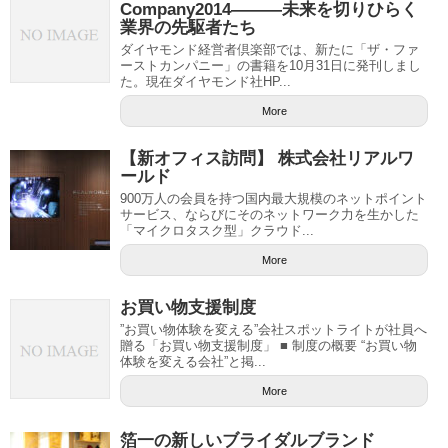
Company2014―――未来を切りひらく
業界の先駆者たち
ダイヤモンド経営者倶楽部では、新たに「ザ・ファ
ーストカンパニー」の書籍を10月31日に発刊しまし
た。現在ダイヤモンド社HP...
More
【新オフィス訪問】 株式会社リアルワ
ールド
900万人の会員を持つ国内最大規模のネットポイント
サービス、ならびにそのネットワーク力を生かした
「マイクロタスク型」クラウド...
More
お買い物支援制度
”お買い物体験を変える”会社スポットライトが社員へ
贈る「お買い物支援制度」 ■ 制度の概要 “お買い物
体験を変える会社”と掲...
More
箔一の新しいブライダルブランド