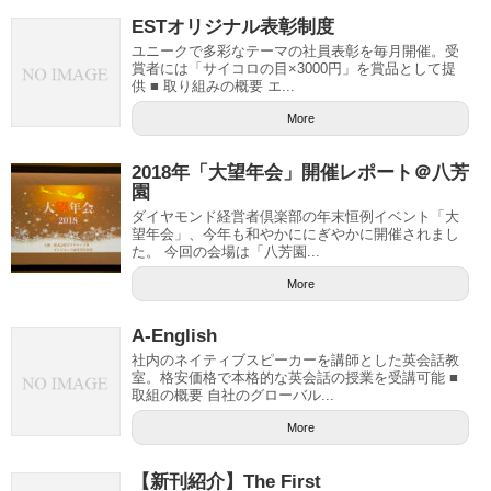
ESTオリジナル表彰制度
ユニークで多彩なテーマの社員表彰を毎月開催。受
賞者には「サイコロの目×3000円」を賞品として提
供 ■ 取り組みの概要 エ...
More
2018年「大望年会」開催レポート＠八芳
園
ダイヤモンド経営者倶楽部の年末恒例イベント「大
望年会」、今年も和やかににぎやかに開催されまし
た。 今回の会場は「八芳園...
More
A-English
社内のネイティブスピーカーを講師とした英会話教
室。格安価格で本格的な英会話の授業を受講可能 ■
取組の概要 自社のグローバル...
More
【新刊紹介】The First