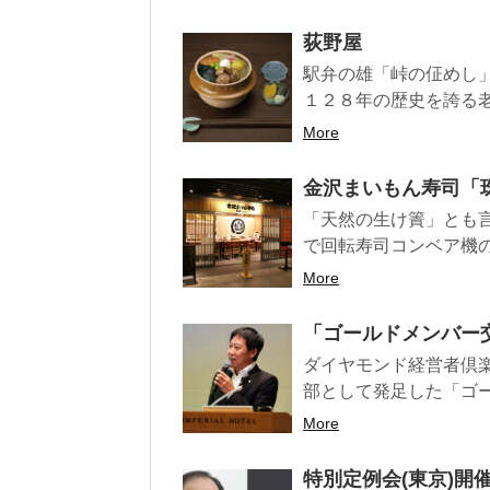
荻野屋
駅弁の雄「峠の佂めし」、
１２８年の歴史を誇る老
More
金沢まいもん寿司「
「天然の生け簀」とも
で回転寿司コンベア機の
More
「ゴールドメンバー
ダイヤモンド経営者倶
部として発足した「ゴー
More
特別定例会(東京)開