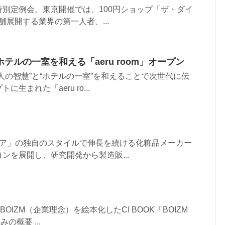
別定例会。東京開催では、100円ショップ「ザ・ダイ
店舗展開する業界の第一人者、...
テルの一室を和える「aeru room」オープン
人の智慧”と“ホテルの一室”を和えることで次世代に伝
生まれた「aeru ro...
ケア」の独自のスタイルで伸長を続ける化粧品メーカー
ンを展開し、研究開発から製造販...
OIZM（企業理念）を絵本化したCI BOOK「BOIZM
の概要 ...