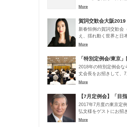
More
賀詞交歓会大阪201
新春恒例の賀詞交歓会
え、揺れ動く世界と日本
More
「特別定例会/東京
2018年の特別定例会
丈会長をお招きして、7月
More
【7月定例会】「目
2017年7月度の東京
弘文様をゲストにお招きし
More