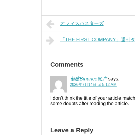
オフィスバスターズ
「THE FIRST COMPANY」週
Comments
创建Binance账户
says:
2026年7月14日 at 5:12 AM
I don’t think the title of your article ma
some doubts after reading the article.
Leave a Reply