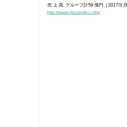
売 上 高: グループ計59 億円［2017/3
http://www.mizunobu.com/