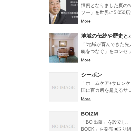
恒例となりました夏の特
ソー」を世界に5,050
More
地域の伝統や歴史とホ
「“地域が育んできた先
統をつなぐ」をコンセプトに
More
シーボン
「ホームケア+サロン
国に百カ所を超えるサロ
More
BOIZM
「BOI出版」を設立し、B
BOOK」を発売 ■取り組み