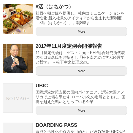
8活（はちかつ）
社員へ朝ご飯を提供し、社内コミュニケーションを
活性化 新入社員のアイディアから生まれた新制度
「8活（はちかつ）」。朝8時ま...
More
2017年11月度定例会開催報告
11月度定例会は、ゲストに元・PHP総合研究所代表
の江口克彦氏をお招きし「松下幸之助に学ぶ経営学
と哲学」 ～松下幸之助理念の...
More
UBIC
国際訴訟対策支援の国内パイオニア。訴訟大国アメ
リカで上場を果たす ローバル化の進展とともに、国
境を越えた戦いとなっている企業...
More
BOARDING PASS
育成と活性化の双方を目的としたVOYAGE GROUP