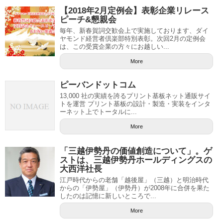
【2018年2月定例会】表彰企業リレース
ピーチ&懇親会
毎年、新春賀詞交歓会上で実施しております、ダイ
ヤモンド経営者倶楽部特別表彰。次回2月の定例会
は、この受賞企業の方々にお越しい...
More
ピーバンドットコム
13,000 社の実績を誇るプリント基板ネット通販サイ
トを運営 プリント基板の設計・製造・実装をインタ
ーネット上でトータルに...
More
「三越伊勢丹の価値創造について」。ゲ
ストは、三越伊勢丹ホールディングスの
大西洋社長
江戸時代からの老舗「越後屋」（三越）と明治時代
からの「伊勢屋」（伊勢丹）が2008年に合併を果た
したのは記憶に新しいところで...
More