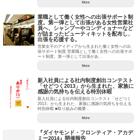
More
業職として働く女性への出張サポート制
度。第一弾として出張がある女性営業社
員へ、シャンプーやコンディョナーなど
が詰まったビューティキットを配布し、
出張を応援する。
営業女子のアイディアから生まれた働く女性への出
張サポート制度 営業職として働く女性への出張サポ
ート制度。第一弾として出張があ...
More
新入社員による社内制度創出コンテスト
「せどつく2013」から生まれた、家族に
感謝の気持ちを伝える特別休暇
新入社員による社内制度創出コンテスト「せどつく
2013」から生まれた、家族に感謝の気持ちを伝える
特別休暇 ■取り組みの概要...
More
『ダイヤモンド・フロンティア・アカデ
ミー2014』開催報告