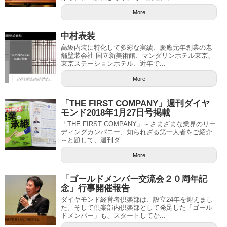
More
中村表装
高級内装に特化して多彩な実績、慶應元年創業の老
舗壁装会社 国立新美術館、マンダリンホテル東京、
東京ステーションホテル、近年で...
More
「THE FIRST COMPANY」週刊ダイヤ
モンド2018年1月27日号掲載
「THE FIRST COMPANY」～さまざまな業界のリー
ディングカンパニー、知られざる第一人者をご紹介
～と題して、週刊ダ...
More
「ゴールドメンバー交流会２０周年記
念」行事開催報告
ダイヤモンド経営者倶楽部は、設立24年を迎えまし
た。そして倶楽部内倶楽部として発足した「ゴール
ドメンバー」も、スタートしてか...