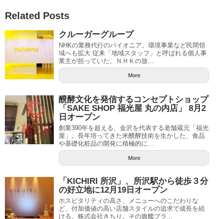
Related Posts
クルーガーグループ
NHKの業務代行のパイオニア。環境事業など民間領
域へも拡大 従来「地域スタッフ」と呼ばれる個人事
業主が担っていた、ＮＨＫの放...
More
醗酵文化を発信するコンセプトショップ
「SAKE SHOP 福光屋 丸の内店」 8月2
日オープン
創業390年を超える、金沢を代表する老舗蔵元「福光
屋」。長年培ってきた米醗酵技術を生かした、食品
や基礎化粧品の開発に積極的に...
More
「KICHIRI 所沢」、所沢駅から徒歩３分
の好立地に12月19日オープン
ホスピタリティの高さ、メニューへのこだわりな
ど、付加価値の高い店舗スタイルの追求で成長を続
ける、株式会社きちり。その旗艦ブラ...