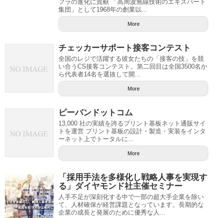
フラの進化に貢献 「高周波無線技術のエキスパート
集団」として1968年の創業以...
More
チェッカーサポート接客コンテスト
全国のレジで活躍する彼女たちの「接客の技」を競
い合うCS接客コンテスト。第二回目は全国3500名か
ら代表者14名を選抜して開...
More
ピーバンドットコム
13,000 社の実績を誇るプリント基板ネット通販サイ
トを運営 プリント基板の設計・製造・実装をインタ
ーネット上でトータルに...
More
「採用手法を多様化し戦略人事を実現す
る」ダイヤモンド社主催セミナー
人手不足が深刻化する中で一部の超大手企業を除い
て、人材確保が経営課題となっています。長期的な
企業の成長と発展のために優秀な人...