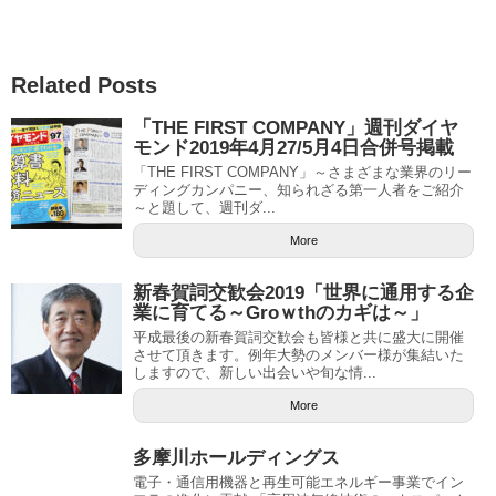
Related Posts
「THE FIRST COMPANY」週刊ダイヤ
モンド2019年4月27/5月4日合併号掲載
「THE FIRST COMPANY」～さまざまな業界のリー
ディングカンパニー、知られざる第一人者をご紹介
～と題して、週刊ダ...
More
新春賀詞交歓会2019「世界に通用する企
業に育てる～Groｗthのカギは～」
平成最後の新春賀詞交歓会も皆様と共に盛大に開催
させて頂きます。例年大勢のメンバー様が集結いた
しますので、新しい出会いや旬な情...
More
多摩川ホールディングス
電子・通信用機器と再生可能エネルギー事業でイン