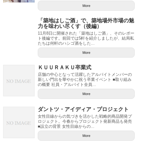
More
「築地はしご酒」で、築地場外市場の魅
力を味わい尽くす（後編）
11月8日に開催された「築地はしご酒」、そのレポー
ト後編です。前回では5軒を紹介しましたが、結局私
たちは何軒のハシゴ酒をした...
More
ＫＵＵＲＡＫＵ卒業式
店舗の中心となって活躍したアルバイトメンバーの
新しい門出を華やかに祝う卒業イベント ■取り組み
の概要 社員・アルバイト全員...
More
ダントツ・アイディア・プロジェクト
女性目線からの気づきを活かした戦略的商品開発プ
ロジェクト。今春からプロジェクト発新商品も発売
■設立の背景 女性目線からの...
More