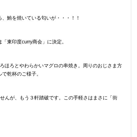
ろ、鮪を焼いている匂いが・・・！！
東印度curry商会」に決定。
ほろほろとやわらかいマグロの串焼き。周りのおじさま方
ルで乾杯のご様子。
ませんが、もう３軒踏破です。この手軽さはまさに「街