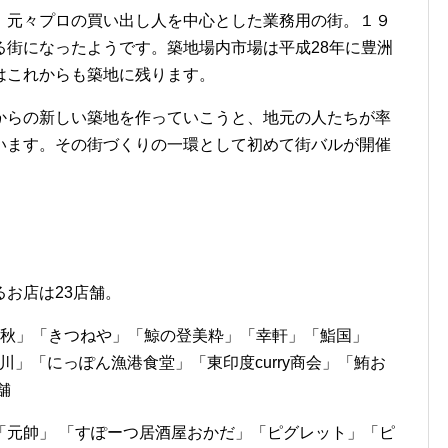
、元々プロの買い出し人を中心とした業務用の街。１９
る街になったようです。築地場内市場は平成28年に豊洲
はこれからも築地に残ります。
からの新しい築地を作っていこうと、地元の人たちが率
います。その街づくりの一環として初めて街バルが開催
お店は23店舗。
千秋」「きつねや」「鯨の登美粋」「幸軒」「鮨国」
川」「にっぽん漁港食堂」「東印度curry商会」「鮪お
舗
「元帥」 「すぽーつ居酒屋おかだ」「ピグレット」「ピ