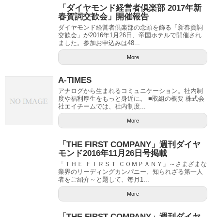
「ダイヤモンド経営者倶楽部 2017年新
春賀詞交歓会」開催報告
ダイヤモンド経営者倶楽部の念頭を飾る「新春賀詞
交歓会」が2016年1月26日、帝国ホテルで開催され
ました。参加お申込みは48...
More
A-TIMES
アナログから生まれるコミュニケーション。社内制
度や福利厚生をもっと身近に。 ■取組の概要 株式会
社エイチームでは、社内制度...
More
「THE FIRST COMPANY」週刊ダイヤ
モンド2016年11月26日号掲載
「ＴＨＥ ＦＩＲＳＴ ＣＯＭＰＡＮＹ」～さまざまな
業界のリーディングカンパニー、知られざる第一人
者をご紹介～と題して、毎月1...
More
「THE FIRST COMPANY」週刊ダイヤ