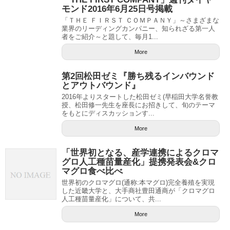
モンド2016年6月25日号掲載
「ＴＨＥ ＦＩＲＳＴ ＣＯＭＰＡＮＹ」～さまざまな
業界のリーディングカンパニー、知られざる第一人
者をご紹介～と題して、毎月1...
More
第2回松田ゼミ『勝ち残るインバウンド
とアウトバウンド』
2016年よりスタートした松田ゼミ(早稲田大学名誉教
授、松田修一先生を座長にお招きして、旬のテーマ
をもとにディスカッションす...
More
「世界初となる、産学連携によるクロマ
グロ人工種苗量産化」提携発表会&クロ
マグロ食べ比べ
世界初のクロマグロ(通称:本マグロ)完全養殖を実現
した近畿大学と、大手商社豊田通商が「クロマグロ
人工種苗量産化」について、共...
More