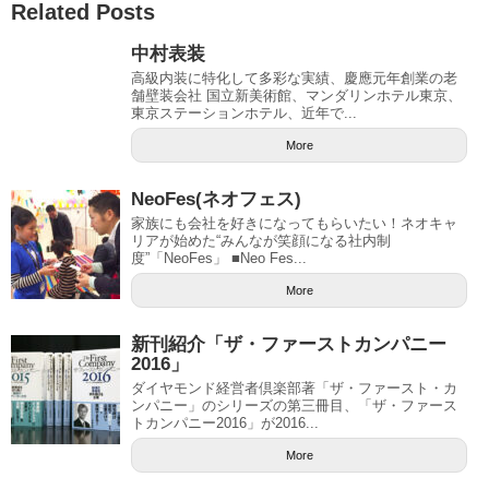
Related Posts
中村表装
高級内装に特化して多彩な実績、慶應元年創業の老
舗壁装会社 国立新美術館、マンダリンホテル東京、
東京ステーションホテル、近年で...
More
NeoFes(ネオフェス)
家族にも会社を好きになってもらいたい！ネオキャ
リアが始めた“みんなが笑顔になる社内制
度”「NeoFes」 ■Neo Fes...
More
新刊紹介「ザ・ファーストカンパニー
2016」
ダイヤモンド経営者倶楽部著「ザ・ファースト・カ
ンパニー」のシリーズの第三冊目、「ザ・ファース
トカンパニー2016」が2016...
More