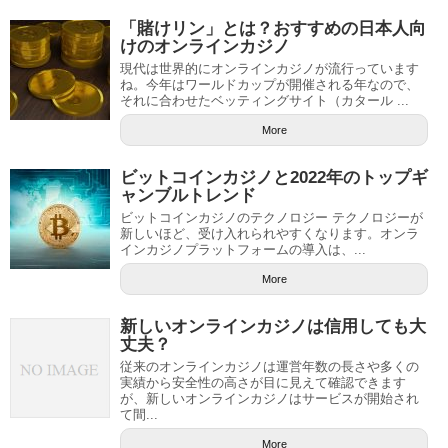
「賭けリン」とは？おすすめの日本人向
けのオンラインカジノ
現代は世界的にオンラインカジノが流行っています
ね。今年はワールドカップが開催される年なので、
それに合わせたベッティングサイト（カタール ...
More
ビットコインカジノと2022年のトップギ
ャンブルトレンド
ビットコインカジノのテクノロジー テクノロジーが
新しいほど、受け入れられやすくなります。オンラ
インカジノプラットフォームの導入は、...
More
新しいオンラインカジノは信用しても大
丈夫？
従来のオンラインカジノは運営年数の長さや多くの
実績から安全性の高さが目に見えて確認できます
が、新しいオンラインカジノはサービスが開始され
て間...
More