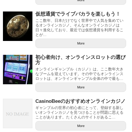
More
仮想通貨でライブバカラを楽しもう！
ここ数年、日本だけでなく世界中で人気を集めてい
るオンラインカジノ。そんなオンラインカジノは
日々進化しており、最近では仮想通貨を利用するこ
とが...
More
初心者向け、オンラインスロットの選び
方
オンラインギャンブル（カジノ）は、ここ数年大き
なブームを迎えています。その中でもオンラインス
ロットは、オンラインギャンブル全体の中で最も...
More
CasinoBeeのおすすめオンラインカジノ
ギャンブルの世界の初心者にとって、登録する新し
いオンラインカジノを見つけることが問題に思える
ことがあります。たくさんのサイトがあるこ...
More