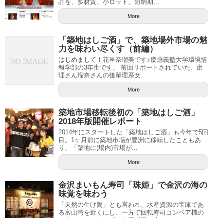
品を、多材質、小ロット、短納期...
More
「築地はしご酒」で、築地場外市場の魅
力を味わい尽くす（前編）
はじめまして！花里奈瑠美です♪慶應義塾大学環境情
報学部の3年生です。 前回リポートされていた、磨
理さん瑠奈さんの後輩理系女...
More
築地市場移転後初の「築地はしご酒」
2018年版開催レポート
2014年にスタートした「築地はしご酒」も今年で5回
目。1ヶ月前に築地市場が豊洲に移転したこともあ
り、「築地に(場内)市場が...
More
金沢まいもん寿司「珠姫」で金沢の海の
味覚を味わう
「天然の生け簀」とも言われ、水産資源の宝庫であ
る富山湾を近くにし、一方で回転寿司コンベア機の