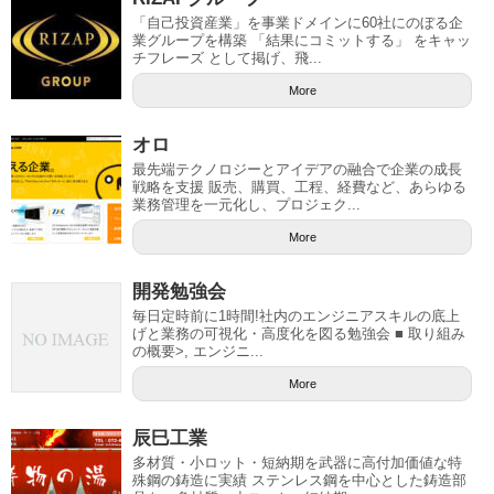
「自己投資産業」を事業ドメインに60社にのぼる企
業グループを構築 「結果にコミットする」 をキャッ
チフレーズ として掲げ、飛...
More
オロ
最先端テクノロジーとアイデアの融合で企業の成長
戦略を支援 販売、購買、工程、経費など、あらゆる
業務管理を一元化し、プロジェク...
More
開発勉強会
毎日定時前に1時間!社内のエンジニアスキルの底上
げと業務の可視化・高度化を図る勉強会 ■ 取り組み
の概要>, エンジニ...
More
辰巳工業
多材質・小ロット・短納期を武器に高付加価値な特
殊鋼の鋳造に実績 ステンレス鋼を中心とした鋳造部