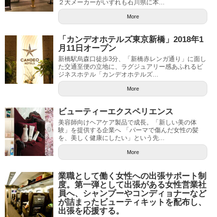
２大メーカーがいずれも石川県に本...
More
「カンデオホテルズ東京新橋」2018年1
月11日オープン
新橋駅烏森口徒歩3分、「新橋赤レンガ通り」に面し
た交通至便の立地に、ラグジュアリー感あふれるビ
ジネスホテル「カンデオホテルズ...
More
ビューティーエクスペリエンス
美容師向けヘアケア製品で成長。「新しい美の体
験」を提供する企業へ 「パーマで傷んだ女性の髪
を、美しく健康にしたい」という先...
More
業職として働く女性への出張サポート制
度。第一弾として出張がある女性営業社
員へ、シャンプーやコンディョナーなど
が詰まったビューティキットを配布し、
出張を応援する。