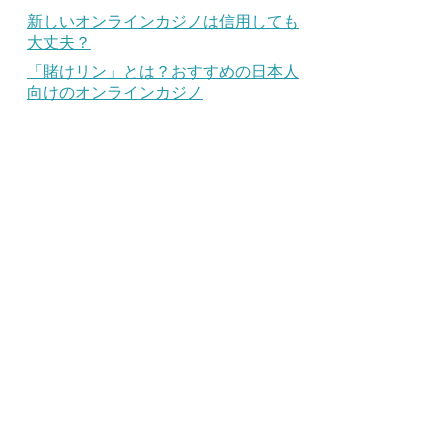
新しいオンラインカジノは信用しても
大丈夫？
「賭けリン」とは？おすすめの日本人
向けのオンラインカジノ