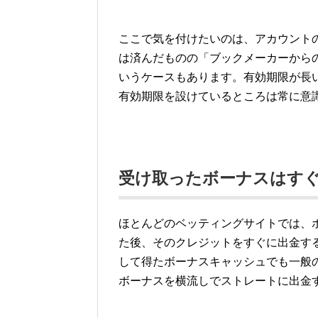
ここで気を付けたいのは、アカウント
は済んだものの「ブックメーカーから
いうケースもあります。有効期限が長
有効期限を設けているところは常に意
受け取ったボーナスはす
ほとんどのベッティングサイトでは、
た後、そのクレジットをすぐに出金す
して得たボーナスキャッシュでも一般
ボーナスを横流しでストレートに出金