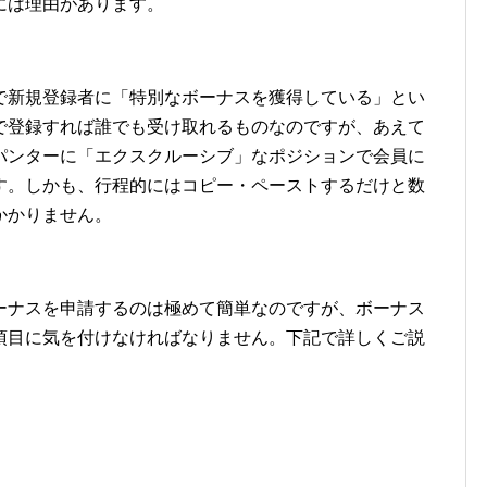
には理由があります。
で新規登録者に「特別なボーナスを獲得している」とい
で登録すれば誰でも受け取れるものなのですが、あえて
パンターに「エクスクルーシブ」なポジションで会員に
す。しかも、行程的にはコピー・ペーストするだけと数
かかりません。
ーナスを申請するのは極めて簡単なのですが、ボーナス
項目に気を付けなければなりません。下記で詳しくご説