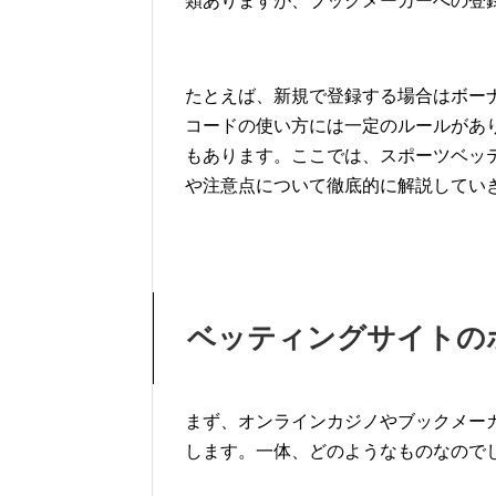
類ありますが、ブックメーカーへの登
たとえば、新規で登録する場合はボー
コードの使い方には一定のルールがあ
もあります。ここでは、スポーツベッ
や注意点について徹底的に解説してい
ベッティングサイトの
まず、オンラインカジノやブックメー
します。一体、どのようなものなので