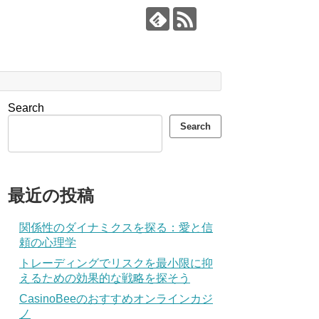
Search
Search
最近の投稿
関係性のダイナミクスを探る：愛と信
頼の心理学
トレーディングでリスクを最小限に抑
えるための効果的な戦略を探そう
CasinoBeeのおすすめオンラインカジ
ノ