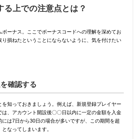
する上での注意点とは？
ムボーナス。ここでボーナスコードへの理解を深めてお
取り損ねたということにならないように、気を付けたい
限を確認する
とを知っておきましょう。例えば、新規登録プレイヤー
では、アカウント開設後〇〇日以内に一定の金額を入金
には7日から30日の場合が多いですが、この期間を超
」となってしまいます。