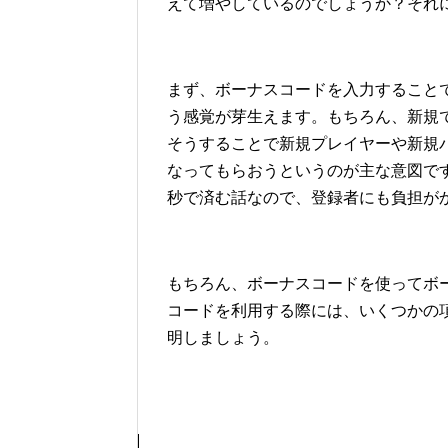
えて増やしているのでしょうか？それ
まず、ボーナスコードを入力すること
う感覚が芽生えます。もちろん、新規
そうすることで新規プレイヤーや新規
なってもらおうというのが主な意図で
秒で済む話なので、登録者にも負担が
もちろん、ボーナスコードを使ってボ
コードを利用する際には、いくつかの
明しましょう。