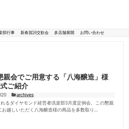
楽部行事
新春賀詞交歓会
多店舗展開
お問い合わせ
懇親会でご用意する「八海醸造」様
一式ご紹介
020
archives
催されるダイヤモンド経営者倶楽部3月度定例会。この懇親
お越しいただく八海醸造様の商品を多数取り...