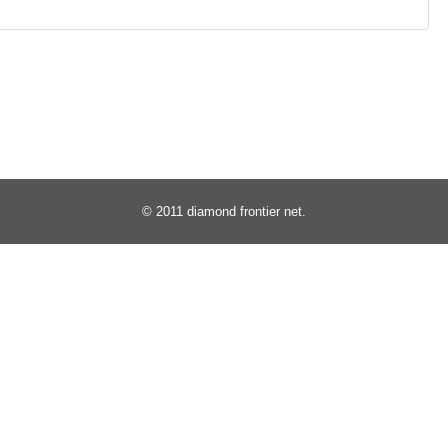
© 2011
diamond frontier net
.