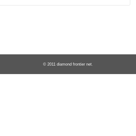
© 2011
diamond frontier net
.