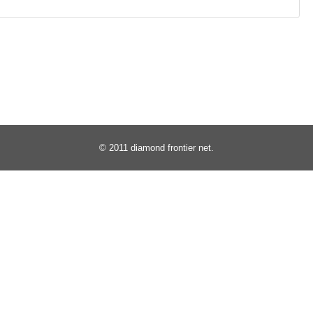
© 2011
diamond frontier net
.