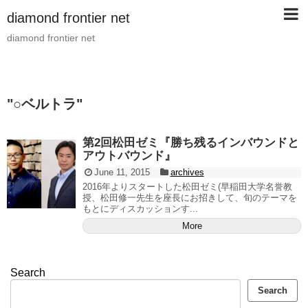
diamond frontier net
diamond frontier net
"
○ベルトラ
"
第2回松田ゼミ『勝ち残るインバウンドと
アウトバウンド』
June 11, 2015
archives
2016年よりスタートした松田ゼミ(早稲田大学名誉教
授、松田修一先生を座長にお招きして、旬のテーマを
もとにディスカッションす...
More
Search
Search