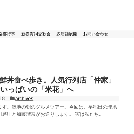
楽部行事
新春賀詞交歓会
多店舗展開
お問い合わせ
鮮丼食べ歩き。人気行列店「仲家」
でいっぱいの「米花」へ
018
archives
ます。築地の朝のグルメツアー。今回は、早稲田の理系
磨理と加藤瑠奈がお送りします。 実は私たち...